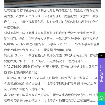
油气管道与各种输送介质的兼容性是影响管道性能、安全性和寿命的关
键因素。石油和天然气作业中的运输介质可能包括原油、天然气、精炼
产品、水、二氧化碳和硫化氢，每种介质都对管道材料构成独特的化学
和物理挑战。
材料兼容性：碳钢因其成本效益和机械强度而成为油气管道中使用最广
泛的材料。然而，在输送介质含有水、一氧化碳的环境中，碳钢容易受
到腐蚀₂, or H₂S.在这种情况下，不锈钢（如316L）、双相不锈钢和镍基
合金等耐腐蚀合金（CRA）可能是增强电阻的首选。
硫化氢（H₂S） ：暴露在酸性环境中的管道（即含H的介质₂S） 存在硫
化物应力开裂（SSC）的风险。在这种情况下，使用符合NACE
MR0175/ISO 15156标准的材料至关重要。适当的材料选择和热处理可以
联系我们
显著降低氢致故障的风险。
二氧化碳（CO₂):In CO₂-在丰富的环境中，特别是在高压和高温下，碳钢
会因形成碳酸而遭受甜腐蚀。可能需要使用腐蚀抑制剂或衬里/涂层系
统，或在严重情况下选择CRA。
水和氯化物：输送水或盐水的管道可能会发生内部腐蚀或点蚀，特别是
在有氧气或氯化物的情况下。可能需要不锈钢或内部涂层管道来防止局