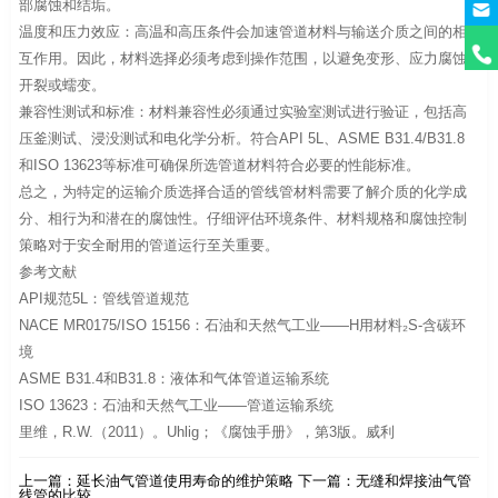
部腐蚀和结垢。
温度和压力效应：高温和高压条件会加速管道材料与输送介质之间的相
互作用。因此，材料选择必须考虑到操作范围，以避免变形、应力腐蚀
开裂或蠕变。
兼容性测试和标准：材料兼容性必须通过实验室测试进行验证，包括高
压釜测试、浸没测试和电化学分析。符合API 5L、ASME B31.4/B31.8
和ISO 13623等标准可确保所选管道材料符合必要的性能标准。
总之，为特定的运输介质选择合适的管线管材料需要了解介质的化学成
分、相行为和潜在的腐蚀性。仔细评估环境条件、材料规格和腐蚀控制
策略对于安全耐用的管道运行至关重要。
参考文献
API规范5L：管线管道规范
NACE MR0175/ISO 15156：石油和天然气工业——H用材料₂S-含碳环
境
ASME B31.4和B31.8：液体和气体管道运输系统
ISO 13623：石油和天然气工业——管道运输系统
里维，R.W.（2011）。Uhlig；《腐蚀手册》，第3版。威利
上一篇：
延长油气管道使用寿命的维护策略
下一篇：
无缝和焊接油气管
线管的比较