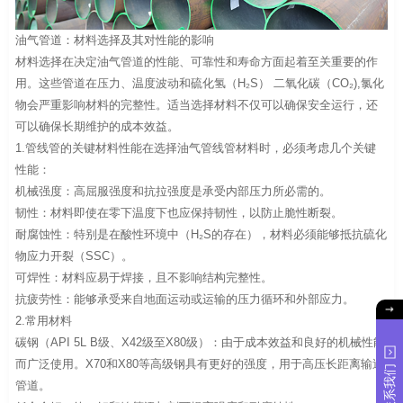
油气管道：材料选择及其对性能的影响
材料选择在决定油气管道的性能、可靠性和寿命方面起着至关重要的作
用。这些管道在压力、温度波动和硫化氢（H₂S） 二氧化碳（CO₂),氯化
物会严重影响材料的完整性。适当选择材料不仅可以确保安全运行，还
可以确保长期维护的成本效益。
1.管线管的关键材料性能在选择油气管线管材料时，必须考虑几个关键
性能：
机械强度：高屈服强度和抗拉强度是承受内部压力所必需的。
韧性：材料即使在零下温度下也应保持韧性，以防止脆性断裂。
耐腐蚀性：特别是在酸性环境中（H₂S的存在），材料必须能够抵抗硫化
物应力开裂（SSC）。
可焊性：材料应易于焊接，且不影响结构完整性。
抗疲劳性：能够承受来自地面运动或运输的压力循环和外部应力。
2.常用材料
碳钢（API 5L B级、X42级至X80级）：由于成本效益和良好的机械性能
而广泛使用。X70和X80等高级钢具有更好的强度，用于高压长距离输送
联系我们
管道。