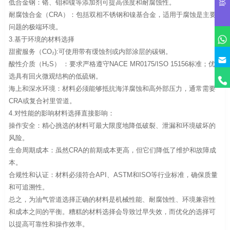
低合金钢：铬、钼和镍等添加剂可提高强度和耐腐蚀性。
耐腐蚀合金（CRA）：包括双相不锈钢和镍基合金，适用于腐蚀是主要
问题的极端环境。
3.基于环境的材料选择
甜蜜服务（CO₂):可使用带有缓蚀剂或内部涂层的碳钢。
酸性介质（H₂S） ：要求严格遵守NACE MR0175/ISO 15156标准；优
选具有回火微观结构的低硫钢。
海上和深水环境：材料必须能够抵抗海洋腐蚀和高外部压力，通常需要
CRA或复合衬里管道。
4.对性能的影响材料选择直接影响：
操作安全：精心挑选的材料可最大限度地降低破裂、泄漏和环境破坏的
风险。
生命周期成本：虽然CRA的前期成本更高，但它们降低了维护和故障成
本。
合规性和认证：材料必须符合API、ASTM和ISO等行业标准，确保质量
和可追溯性。
总之，为油气管道选择正确的材料是机械性能、耐腐蚀性、环境兼容性
和成本之间的平衡。糟糕的材料选择会导致过早失效，而优化的选择可
以提高可靠性和操作效率。