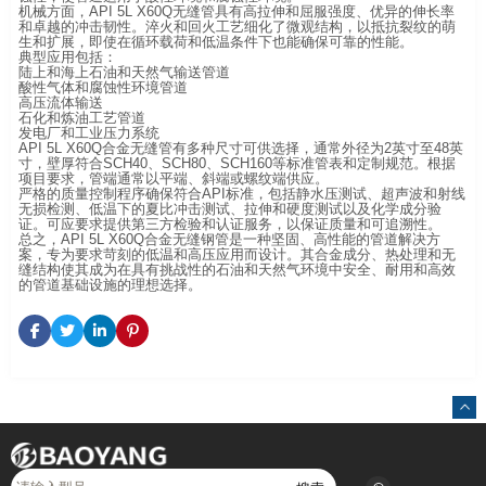
机械方面，API 5L X60Q无缝管具有高拉伸和屈服强度、优异的伸长率
和卓越的冲击韧性。淬火和回火工艺细化了微观结构，以抵抗裂纹的萌
生和扩展，即使在循环载荷和低温条件下也能确保可靠的性能。
典型应用包括：
陆上和海上石油和天然气输送管道
酸性气体和腐蚀性环境管道
高压流体输送
石化和炼油工艺管道
发电厂和工业压力系统
API 5L X60Q合金无缝管有多种尺寸可供选择，通常外径为2英寸至48英
寸，壁厚符合SCH40、SCH80、SCH160等标准管表和定制规范。根据
项目要求，管端通常以平端、斜端或螺纹端供应。
严格的质量控制程序确保符合API标准，包括静水压测试、超声波和射线
无损检测、低温下的夏比冲击测试、拉伸和硬度测试以及化学成分验
证。可应要求提供第三方检验和认证服务，以保证质量和可追溯性。
总之，API 5L X60Q合金无缝钢管是一种坚固、高性能的管道解决方
案，专为要求苛刻的低温和高压应用而设计。其合金成分、热处理和无
缝结构使其成为在具有挑战性的石油和天然气环境中安全、耐用和高效
的管道基础设施的理想选择。