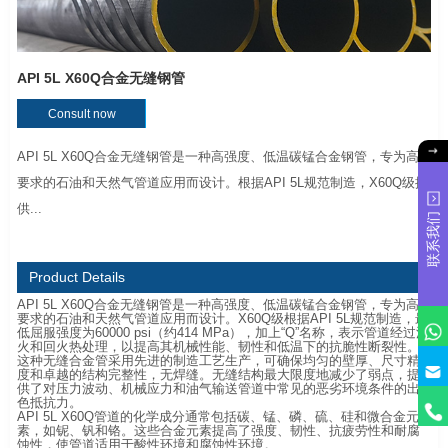
API 5L X60Q合金无缝钢管
Consult now
API 5L X60Q合金无缝钢管是一种高强度、低温碳锰合金钢管，专为高
要求的石油和天然气管道应用而设计。根据API 5L规范制造，X60Q级提
供...
联系我们
Product Details
API 5L X60Q合金无缝钢管是一种高强度、低温碳锰合金钢管，专为高
要求的石油和天然气管道应用而设计。X60Q级根据API 5L规范制造，最
低屈服强度为60000 psi（约414 MPa），加上“Q”名称，表示管道经过淬
火和回火热处理，以提高其机械性能、韧性和低温下的抗脆性断裂性。
这种无缝合金管采用先进的制造工艺生产，可确保均匀的壁厚、尺寸精
度和卓越的结构完整性，无焊缝。无缝结构最大限度地减少了弱点，提
供了对压力波动、机械应力和油气输送管道中常见的恶劣环境条件的出
色抵抗力。
API 5L X60Q管道的化学成分通常包括碳、锰、磷、硫、硅和微合金元
素，如铌、钒和铬。这些合金元素提高了强度、韧性、抗疲劳性和耐腐
蚀性，使管道适用于酸性环境和腐蚀性环境。