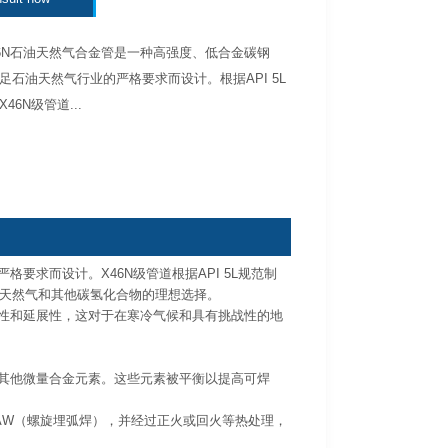
 X46N石油天然气合金管是一种高强度、低合金碳钢
足石油天然气行业的严格要求而设计。根据API 5L
46N级管道...
格要求而设计。X46N级管道根据API 5L规范制
天然气和其他碳氢化合物的理想选择。
击性和延展性，这对于在寒冷气候和具有挑战性的地
硫和其他微量合金元素。这些元素被平衡以提高可焊
SAW（螺旋埋弧焊），并经过正火或回火等热处理，