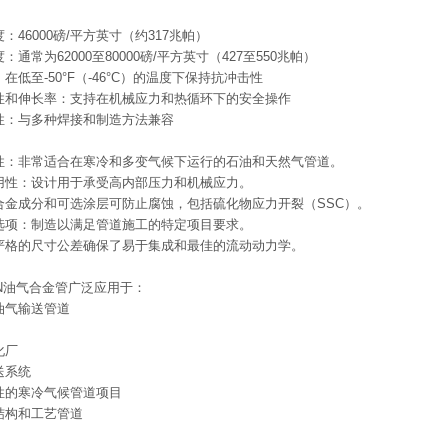
：46000磅/平方英寸（约317兆帕）
通常为62000至80000磅/平方英寸（427至550兆帕）
在低至-50°F（-46°C）的温度下保持抗冲击性
性和伸长率：支持在机械应力和热循环下的安全操作
性：与多种焊接和制造方法兼容
性：非常适合在寒冷和多变气候下运行的石油和天然气管道。
用性：设计用于承受高内部压力和机械应力。
合金成分和可选涂层可防止腐蚀，包括硫化物应力开裂（SSC）。
选项：制造以满足管道施工的特定项目要求。
严格的尺寸公差确保了易于集成和最佳的流动动力学。
X46N油气合金管广泛应用于：
油气输送管道
化厂
送系统
性的寒冷气候管道项目
结构和工艺管道