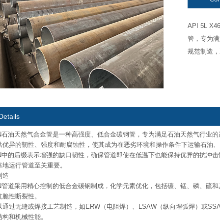
API 5L
管，专为满
规范制造，X
Details
 X46N石油天然气合金管是一种高强度、低合金碳钢管，专为满足石油天然气行业的严
供优异的韧性、强度和耐腐蚀性，使其成为在恶劣环境和操作条件下运输石油、
X46N中的后缀表示增强的缺口韧性，确保管道即使在低温下也能保持优异的抗冲
靠地运行管道至关重要。
制造
 X46N管道采用精心控制的低合金碳钢制成，化学元素优化，包括碳、锰、磷、
抗脆性断裂性。
以通过无缝或焊接工艺制造，如ERW（电阻焊）、LSAW（纵向埋弧焊）或S
结构和机械性能。