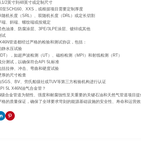
1/2英寸到48英寸或定制尺寸
10至SCH160、XXS，或根据项目需要定制厚度
随机长度（SRL）、双随机长度（DRL）或定长切割
平端、斜端、螺纹端或按规定
色油漆、防腐涂层、3PE/3LPE涂层、镀锌或其他
测试
5L X46N管道都经过严格的检验和测试协议，包括：
的静水压试验
DT），如超声波检测（UT）、磁粉检测（MPI）和射线检测（RT）
分测试，以确保符合API 5L标准
包括拉伸、冲击、弯曲和硬度试验
壁厚的尺寸检查
SGS、BV、劳氏船级社或TUV等第三方检验机构进行认证
I 5L X46N油气合金管？
 X46N级合金管道为韧性、强度和耐腐蚀性至关重要的关键石油和天然气管道项
严格的质量保证，确保了全球要求苛刻的能源基础设施的安全性、寿命和运营效