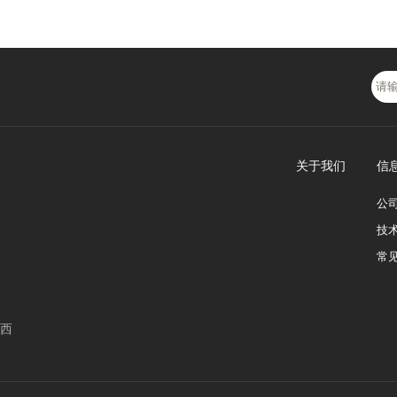
关于我们
信
公
技
常
西