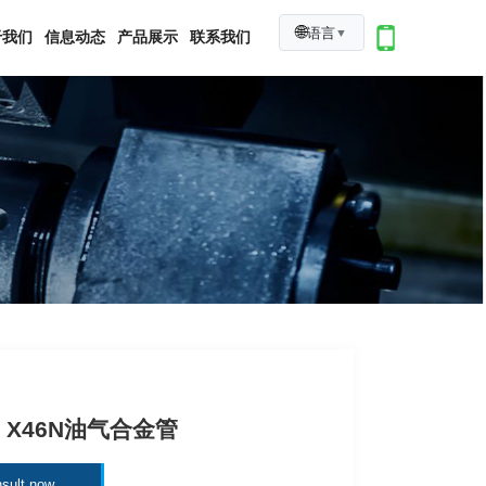
🌐
语言
▼
于我们
信息动态
产品展示
联系我们
5L X46N油气合金管
sult now