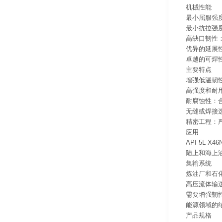
机械性能
最小屈服强度
最小抗拉强度：
高缺口韧性：
优异的延展
卓越的可焊
主要特点
增强低温韧
高强度和耐
耐腐蚀性：
无缝或焊接
精密工程：
应用
API 5L 
陆上和海上
集输系统
炼油厂和石
高压流体输
需要增强韧
能源领域的
产品规格