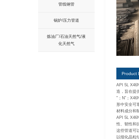
管线钢管
锅炉/压力管道
炼油厂/石油天然气/液
化天然气
Product 
API 5L
造，旨在提
"；N”；
形中安全可
材料成分和
API 5L
性、韧性和
这些管道可
以细化晶粒