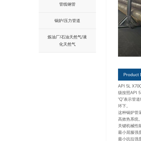
管线钢管
锅炉/压力管道
炼油厂/石油天然气/液
化天然气
Product 
API 5L
级按照AP
“Q”表示
环下。
这种锅炉管
高效热系统
关键机械性
最小屈服强度：4
最小抗拉强度