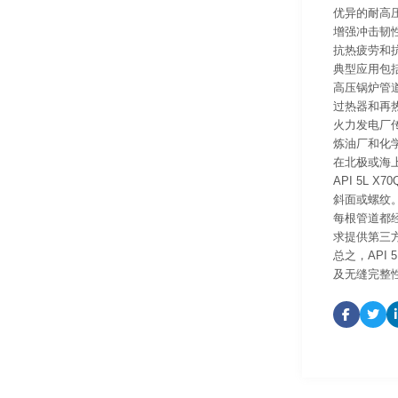
优异的耐高
增强冲击韧
抗热疲劳和
典型应用包
高压锅炉管
过热器和再
火力发电厂
炼油厂和化
在北极或海
API 5L
斜面或螺纹
每根管道都
求提供第三方
总之，API
及无缝完整