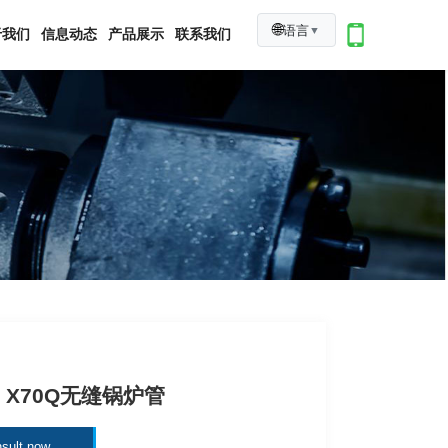
🌐
语言
▼
于我们
信息动态
产品展示
联系我们
5L X70Q无缝锅炉管
sult now