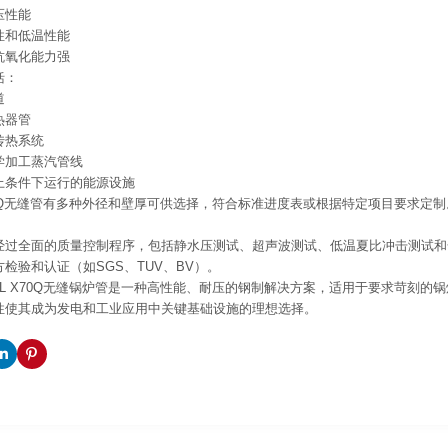
压性能
性和低温性能
抗氧化能力强
括：
道
热器管
传热系统
学加工蒸汽管线
上条件下运行的能源设施
 X70Q无缝管有多种外径和壁厚可供选择，符合标准进度表或根据特定项目要求
。
经过全面的质量控制程序，包括静水压测试、超声波测试、低温夏比冲击测试和全
检验和认证（如SGS、TUV、BV）。
 5L X70Q无缝锅炉管是一种高性能、耐压的钢制解决方案，适用于要求苛刻
性使其成为发电和工业应用中关键基础设施的理想选择。