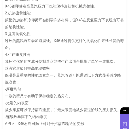
X46钢即使在高蒸汽压力下也能保持形状和机械完整性。
2.抗热疲劳性能
频繁的加热和冷却循环会削弱许多材料，但X46在反复应力下表现出可靠
的结构性能。
3.提高抗氧化性
过热的蒸汽通常会加速腐蚀。X46通过提供更好的抗氧化性来延长管的寿
命。
4.生产重复性高
其标准化的化学成分使制造商能够生产出适合批量订单的一致批次。
蒸汽管道如何提高能源效率
保温是最重要的性能因素之一。蒸汽管道可以通过以下方式显著减少能
源浪费：
·厚度均匀
一致的壁尺寸有助于保持稳定的热分布。
·光滑的内表面
减少摩擦可以保持蒸汽速度，并最大限度地减少管道沿线的压力损失。
·连续热暴露下的结构刚度
API 5L X46材料可防止可能干扰蒸汽输送的变形。