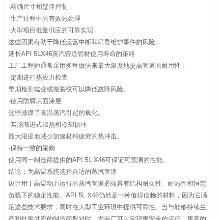
·精确尺寸和壁厚控制
·生产过程中的有效热处理
·大型项目批量供应的可靠实现
这些因素有助于降低运营中断和昂贵维护事件的风险。
延长API 5LX46蒸汽管道管材使用寿命的策略
工厂工程师通常采用多种做法来最大限度地提高管道的耐用性：
·定期进行热应力检查
早期检测蠕变或微裂纹可以降低故障风险。
·使用防腐表面涂层
这些减缓了高温蒸汽引起的氧化。
·实施渐进式加热和冷却循环
最大限度地减少加速材料疲劳的热冲击。
·保持一致的采购
使用同一制造商提供的API 5L X46可保证可预测的性能。
结论：为高温系统选择合适的蒸汽管道
设计用于高温动力运行的蒸汽管道必须具有结构耐久性、耐热性和恒定
负载下的稳定性能。API 5L X46仍然是一种值得信赖的材料，因为它满
足这些技术要求，同时在大型工业环境中提供可靠性。当与能够持续生
产和批量供应的制造商配对时，发电厂可以实现更安全的运行、更高的