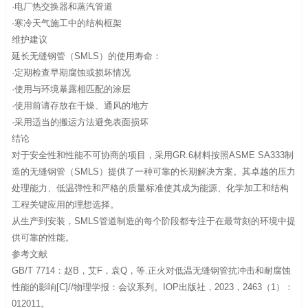
·电厂热交换器和蒸汽管道
·寒冷天气施工中的结构框架
维护建议
延长无缝钢管（SMLS）的使用寿命：
·定期检查早期腐蚀或损坏情况
·使用与环境暴露相匹配的涂层
·使用前请存放在干燥、通风的地方
·采用适当的搬运方法避免表面损坏
结论
对于安全性和性能不可协商的项目，采用GR.6材料按照ASME SA333制
造的无缝钢管（SMLS）提供了一种可靠的长期解决方案。其卓越的压力
处理能力、低温弹性和严格的质量标准使其成为能源、化学加工和结构
工程关键应用的理想选择。
从生产到安装，SMLS管道制造的每个阶段都专注于在最苛刻的环境中提
供可靠的性能。
参考文献
GB/T 7714：赵B，艾F，袁Q，等.正火对低温无缝钢管抗冲击和耐腐蚀
性能的影响[C]//物理学报：会议系列。IOP出版社，2023，2463（1）：
012011。