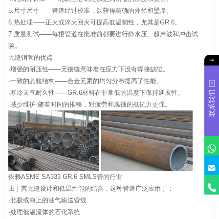
5.尺寸尺寸——管道经过校准，以获得精确的外径和壁厚。
6.热处理——正火或淬火回火可提高低温韧性，尤其是GR.6。
7.质量测试——每根管道在批准前都要进行静水压、超声波和冲击试
验。
无缝钢管的优点
·增强的耐压性——无接缝意味着在应力下没有焊接缺陷。
·一致的晶粒结构——合金元素的均匀分布提高了性能。
·寒冷天气耐久性——GR.6材料在非常低的温度下保持延展性。
联系我们
·减少维护-随着时间的推移，对疲劳和腐蚀的抵抗力更强。
依赖ASME SA333 GR.6 SMLS管的行业
由于其无缝设计和低温性能的结合，这种管道广泛应用于：
·北极或海上的油气输送管线
·处理低温流体的石化系统