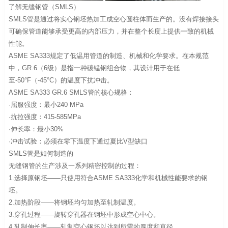
了解无缝钢管（SMLS）
SMLS管是通过将实心钢坯热加工成空心圆柱体而生产的。没有焊接接头
可确保管道能够承受更高的内部压力，并在整个长度上提供一致的机械
性能。
ASME SA333规定了低温用管道的制造、机械和化学要求。在本规范
中，GR.6（6级）是指一种碳锰钢组合物，其设计用于在低
至-50°F（-45°C）的温度下抗冲击。
ASME SA333 GR.6 SMLS管的核心规格：
·屈服强度：最小240 MPa
·抗拉强度：415-585MPa
·伸长率：最小30%
·冲击试验：必须在零下温度下通过夏比V型缺口
SMLS管是如何制造的
无缝钢管的生产涉及一系列精密控制的过程：
1.选择原钢坯——只使用符合ASME SA333化学和机械性能要求的钢
坯。
2.加热阶段——将钢坯均匀加热至轧制温度。
3.穿孔过程——旋转穿孔器在钢坯中形成空心中心。
4.轧制伸长率——轧制空心钢坯以达到所需的厚度和直径。