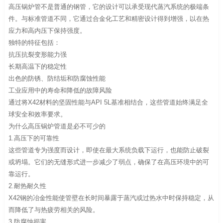
高压锅炉管不是普通的钢管，它的设计可以承受现代蒸汽系统的极端条
件。与标准管道不同，它通过合金化工艺和精密设计得到增强，以在热
应力和高内压下保持强度。
独特的特征包括：
抗压抗裂变形能力强
长期高温下的稳定性
出色的防锈、防结垢和防腐蚀性能
工业应用中的寿命和降低的故障风险
通过将X42材料的坚固性能与API 5L基准相结合，这些管道始终满足全
球安全和效率要求。
为什么高压锅炉管道是必不可少的
1.高压下的可靠性
这些管道专为强度而设计，即使在最大系统负载下运行，也能防止破裂
或坍塌。它们的无缝形式进一步减少了弱点，确保了在高压环境中的可
靠运行。
2.耐热耐久性
X42钢的冶金性能使管壁在长时间暴露于蒸汽或过热水中时保持稳定，从
而降低了与热疲劳相关的风险。
3.防腐蚀损害