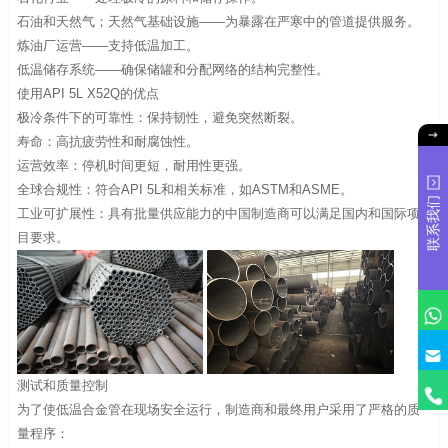
石油和天然气；天然气基础设施——为暴露在严寒中的管道提供服务。
炼油厂运营——支持低温加工。
低温储存系统——确保储罐和分配网络的结构完整性。
使用API 5L X52Q的优点
极冷条件下的可靠性：保持韧性，避免突然断裂。
寿命：高抗疲劳性和耐腐蚀性。
运营效率：停机时间更短，耐用性更强。
全球合规性：符合API 5L和相关标准，如ASTM和ASME。
联系我们
工业可扩展性：具有批量供应能力的中国制造商可以满足国内和国际项
目要求。
测试和质量控制
为了使低温合金管在现场安全运行，制造商和最终用户采用了严格的质
量程序：