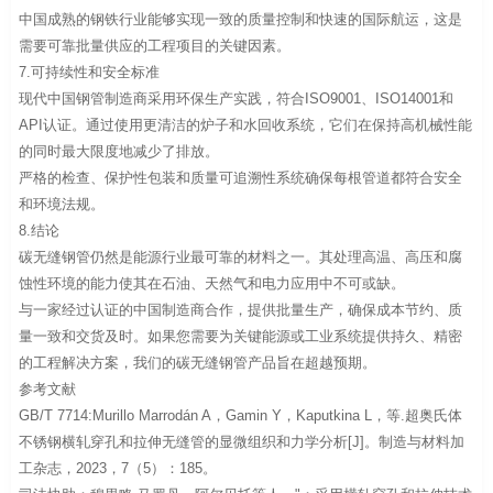
中国成熟的钢铁行业能够实现一致的质量控制和快速的国际航运，这是
需要可靠批量供应的工程项目的关键因素。
7.可持续性和安全标准
现代中国钢管制造商采用环保生产实践，符合ISO9001、ISO14001和
API认证。通过使用更清洁的炉子和水回收系统，它们在保持高机械性能
的同时最大限度地减少了排放。
严格的检查、保护性包装和质量可追溯性系统确保每根管道都符合安全
和环境法规。
8.结论
碳无缝钢管仍然是能源行业最可靠的材料之一。其处理高温、高压和腐
蚀性环境的能力使其在石油、天然气和电力应用中不可或缺。
与一家经过认证的中国制造商合作，提供批量生产，确保成本节约、质
量一致和交货及时。如果您需要为关键能源或工业系统提供持久、精密
的工程解决方案，我们的碳无缝钢管产品旨在超越预期。
参考文献
GB/T 7714:Murillo Marrodán A，Gamin Y，Kaputkina L，等.超奥氏体
不锈钢横轧穿孔和拉伸无缝管的显微组织和力学分析[J]。制造与材料加
工杂志，2023，7（5）：185。