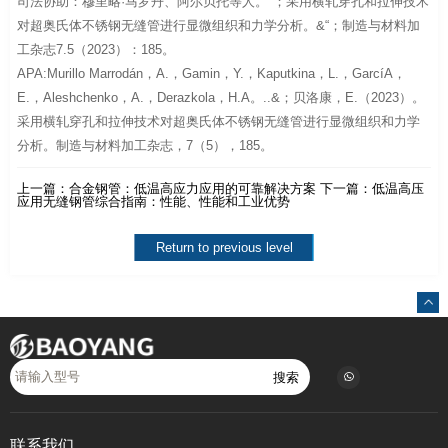
司法协助：穆里略·马罗丹、阿尔贝托等人。"；采用横轧穿孔和拉伸技术
对超奥氏体不锈钢无缝管进行显微组织和力学分析。&“；制造与材料加
工杂志7.5（2023）：185。
APA:Murillo Marrodán，A.，Gamin，Y.，Kaputkina，L.，GarcíA，
E.，Aleshchenko，A.，Derazkola，H.A。..&；贝洛康，E.（2023）。
采用横轧穿孔和拉伸技术对超奥氏体不锈钢无缝管进行显微组织和力学
分析。制造与材料加工杂志，7（5），185。
上一篇：
合金钢管：低温高应力应用的可靠解决方案
下一篇：
低温高压
应用无缝钢管综合指南：性能、性能和工业优势
Return to previous level
搜索
联系我们