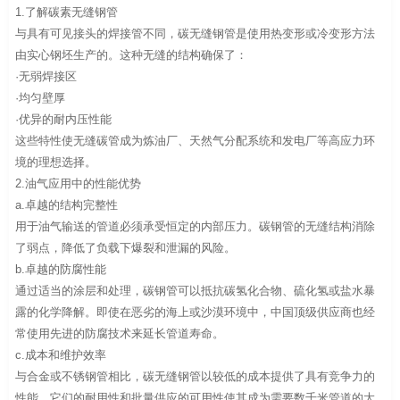
1.了解碳素无缝钢管
与具有可见接头的焊接管不同，碳无缝钢管是使用热变形或冷变形方法
由实心钢坯生产的。这种无缝的结构确保了：
·无弱焊接区
·均匀壁厚
·优异的耐内压性能
这些特性使无缝碳管成为炼油厂、天然气分配系统和发电厂等高应力环
境的理想选择。
2.油气应用中的性能优势
a.卓越的结构完整性
用于油气输送的管道必须承受恒定的内部压力。碳钢管的无缝结构消除
了弱点，降低了负载下爆裂和泄漏的风险。
b.卓越的防腐性能
通过适当的涂层和处理，碳钢管可以抵抗碳氢化合物、硫化氢或盐水暴
露的化学降解。即使在恶劣的海上或沙漠环境中，中国顶级供应商也经
常使用先进的防腐技术来延长管道寿命。
c.成本和维护效率
与合金或不锈钢管相比，碳无缝钢管以较低的成本提供了具有竞争力的
性能。它们的耐用性和批量供应的可用性使其成为需要数千米管道的大