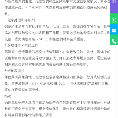
与应力相关的退化。无缝管的制造必须能够承受这些极端情况，而不会
变形或开裂。为了相容性，优选具有高蠕变强度和低热膨胀系数的材
料。
3.化学处理和添加剂
锅炉给水通常含有处理化学品，以防止结垢、腐蚀或微生物生长。这些
添加剂可以与管道的内表面相互作用。管道必须与这些添加剂兼容，耐
点蚀、应力腐蚀开裂（SCC）和氢脆的材料至关重要。
4.耐腐蚀性和抗结垢性
高流速、悬浮颗粒和相变（液体到蒸汽）会导致侵蚀。此外，流体中的
硬度和矿物质含量会导致水垢形成，降低热效率并增加压降。通过精确
制造和合金选择实现的光滑内表面有助于减轻这些影响。
5.维护和监控
即使具有高兼容性，无缝管也需要定期检查内部腐蚀、壁薄或结垢的迹
象。超声波检测（UT）和涡流检测（ECT）等无损检测方法被广泛用于
评估在役管道的完整性。
结论
确保高压锅炉无缝管与锅炉系统中流体的兼容性对于实现可靠运行和延
长使用寿命至关重要。根据流体化学、操作条件和系统设计选择合适的
材料会显著影响性能和维护要求。