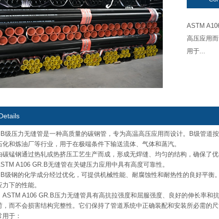
ASTM 
高压应用而
用于...
Details
106 B级压力无缝管是一种高质量的碳钢管，专为高温高压应用而设计。B级管道按
石化和炼油厂等行业，用于在极端条件下输送流体、气体和蒸汽。
由碳锰钢通过热轧或热挤压工艺生产而成，形成无焊缝、均匀的结构，确保了优
STM A106 GR.B无缝管在关键压力应用中具有高度可靠性。
106 B级钢的化学成分经过优化，可提供机械性能、耐腐蚀性和耐热性的良好平
应力下的性能。
ASTM A106 GR.B压力无缝管具有高抗拉强度和屈服强度、良好的伸长
荷，而不会损害结构完整性。它们保持了管道系统中正确装配和安装所必需的尺
常用于：