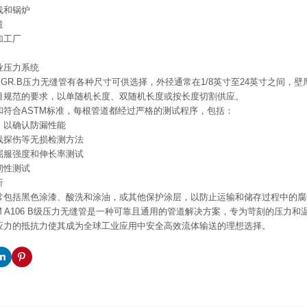
线和锅炉
道
加工厂
业压力系统
106 GR.B压力无缝管有各种尺寸可供选择，外径通常在1/8英寸至24英寸之间，
目规范的要求，以单随机长度、双随机长度或按长度切割供应。
和符合ASTM标准，每根管道都经过严格的测试程序，包括：
，以确认防漏性能
线探伤等无损检测方法
屈服强度和伸长率测试
韧性测试
析
常包括黑色涂漆、酸洗和涂油，或其他保护涂层，以防止运输和储存过程中的腐
M A106 B级压力无缝管是一种可靠且通用的管道解决方案，专为苛刻的压力
应力的抵抗力使其成为全球工业应用中安全高效流体输送的理想选择。