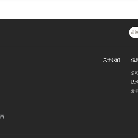
关于我们
信
公
技
常
西