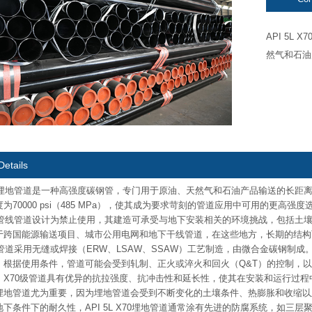
API 5L
然气和石油
Details
 X70埋地管道是一种高强度碳钢管，专门用于原油、天然气和石油产品输送的长距离
为70000 psi（485 MPa），使其成为要求苛刻的管道应用中可用的更高强度
 X70管线管道设计为禁止使用，其建造可承受与地下安装相关的环境挑战，包括
于跨国能源输送项目、城市公用电网和地下干线管道，在这些地方，长期的结构
 X70管道采用无缝或焊接（ERW、LSAW、SSAW）工艺制造，由微合金碳钢
。根据使用条件，管道可能会受到轧制、正火或淬火和回火（Q&T）的控制，
，X70级管道具有优异的抗拉强度、抗冲击性和延长性，使其在安装和运行过
埋地管道尤为重要，因为埋地管道会受到不断变化的土壤条件、热膨胀和收缩以
下条件下的耐久性，API 5L X70埋地管道通常涂有先进的防腐系统，如三层