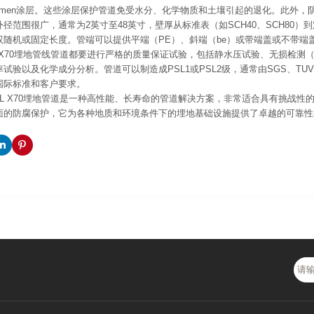
itumen涂层。这些涂层保护管道免受水分、化学物质和土壤引起的退化。此外
径范围很广，通常为2英寸至48英寸，壁厚从标准表（如SCH40、SCH80
双随机或固定长度。管端可以提供平端（PE）、斜端（be）或带端盖或不带端
5L X70埋地管线管道都要进行严格的质量保证试验，包括静水压试验、无损检
试验以及化学成分分析。管道可以制造成PSL1或PSL2级，通常由SGS、T
国际标准和客户要求。
 5L X70埋地管道是一种高性能、长寿命的管道解决方案，非常适合具有挑战
面的防腐保护，它为各种地质和环境条件下的埋地基础设施提供了卓越的可靠性