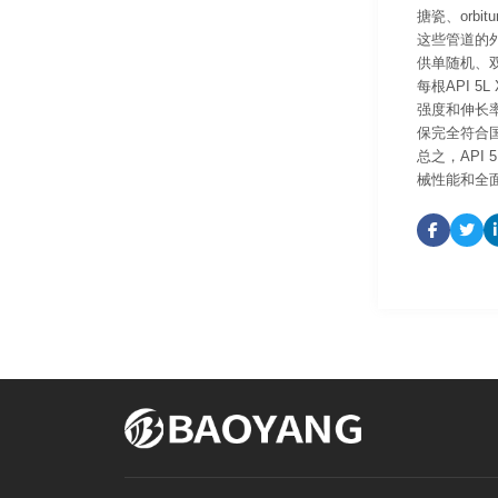
搪瓷、orb
这些管道的外
供单随机、
每根API 
强度和伸长率
保完全符合
总之，API
械性能和全