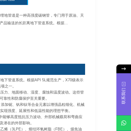
 X70埋地管道是一种高强度碳钢管，专门用于原油、天
产品输送的长距离地下管道系统。根据...
地下管道系统。根据API 5L规范生产，X70级表示
选项之一。
联系我们
土壤压力、地面移动、湿度、腐蚀和温度波动。这些管
可靠性和防腐保护至关重要。
制成。添加铌、钒和钛等合金元素以增强晶粒细化、机械
以实现强度、延展性和低温性能的理想平衡。
程中能够高度抵抗压力波动、外部机械载荷和弯曲应
及潜在的外部影响。
聚乙烯（3LPE）、熔结环氧树脂（FBE）、煤焦油