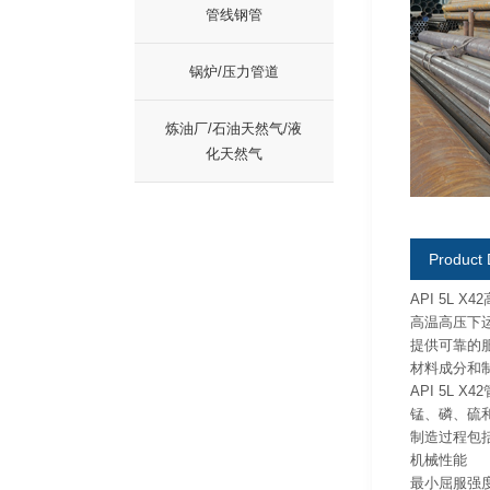
管线钢管
锅炉/压力管道
炼油厂/石油天然气/液
化天然气
Product 
API 5L
高温高压下
提供可靠的
材料成分和
API 5L
锰、磷、硫
制造过程包
机械性能
最小屈服强度