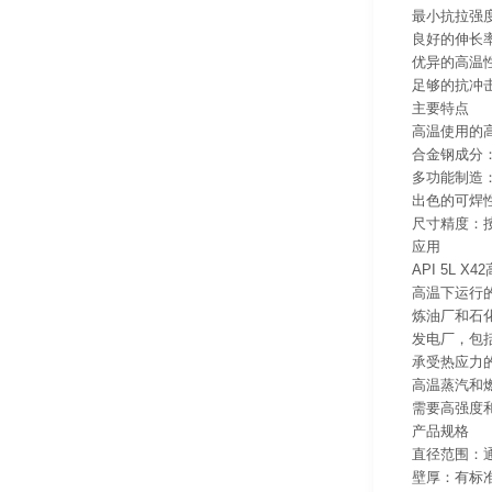
最小抗拉强度：
良好的伸长
优异的高温
足够的抗冲
主要特点
高温使用的
合金钢成分
多功能制造
出色的可焊
尺寸精度：
应用
API 5L 
高温下运行
炼油厂和石
发电厂，包
承受热应力
高温蒸汽和
需要高强度
产品规格
直径范围：通
壁厚：有标准