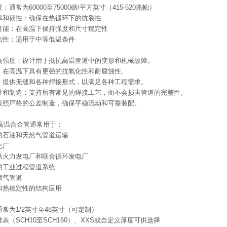
通常为60000至75000磅/平方英寸（415-520兆帕）
率和韧性：确保在热循环下的抗裂性
性能：在高温下保持强度和尺寸稳定性
击性：适用于中等低温条件
高强度：设计用于抵抗高温管道中的变形和机械故障。
：在高温下具有更强的抗氧化性和耐腐蚀性。
：提供无缝和各种焊接形式，以满足各种工程需求。
性和制造：支持所有常见的焊接工艺，而不会损害管道的完整性。
按照严格的公差制造，确保平稳流动和可靠装配。
X42高温合金管通常用于：
的石油和天然气管道运输
化厂
括火力发电厂和联合循环发电厂
的工业过程管道系统
燃气管道
和热稳定性的结构应用
常为1/2英寸至48英寸（可定制）
表（SCH10至SCH160）、XXS或自定义厚度可供选择