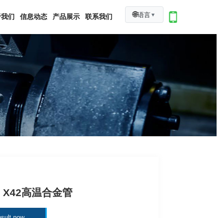
🌐
语言
▼
于我们
信息动态
产品展示
联系我们
5L X42高温合金管
sult now