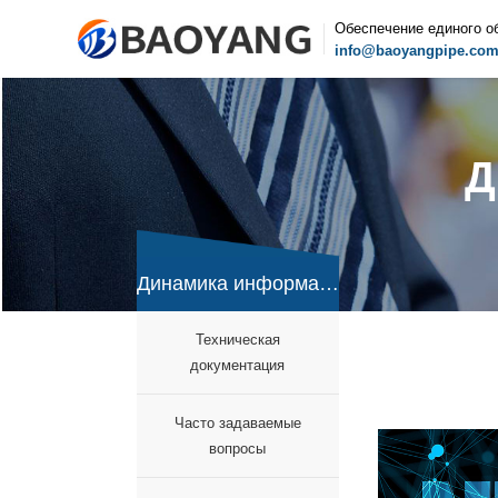
Обеспечение единого о
info@baoyangpipe.co
Д
Динамика информации
документация
вопросы