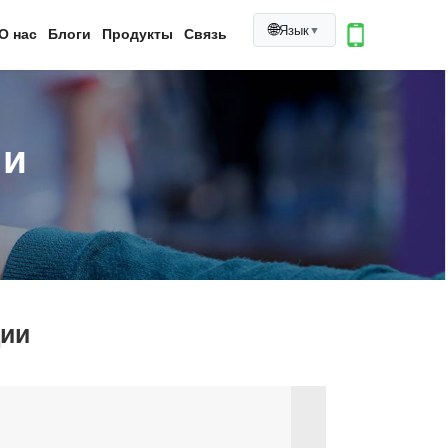
🌐
Язык
▼
О нас
Блоги
Продукты
Связь
ии
ии