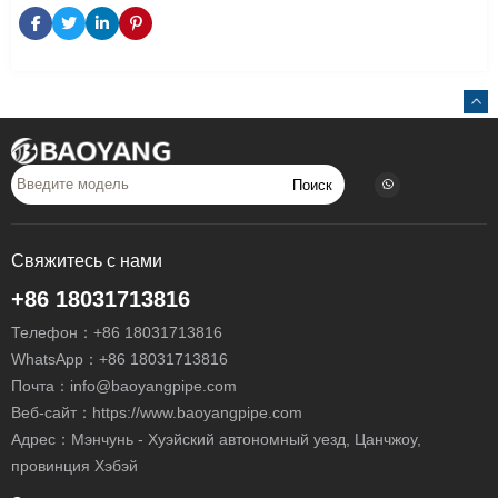
Поиск
Свяжитесь с нами
+86 18031713816
Телефон：
+86 18031713816
WhatsApp：
+86 18031713816
Почта：
info@baoyangpipe.com
Веб-сайт：https://www.baoyangpipe.com
Адрес：Мэнчунь - Хуэйский автономный уезд, Цанчжоу,
провинция Хэбэй