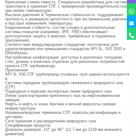
Криогенная совместимость: Специально разработана для систем
транспорта и хранения СПГ, с проверенной производительностью
при низких температурах.
Высокое давление & Термическая стабильность: поддерживает
прочность и размерную целостность при экстремальном давлении
и быстрых изменениях температуры.
Коррозионная стойкость: состав сплава и дополнительные
системы покрытия (например, 3PE, FBE) обеспечивают
долгосрочную защиту в морских, прибрежных и подземных
приложениях.
Соответствие международным стандартам: изготовлено для
удовлетворения или превышения стандартов API 5L, ISO 3183 и
DNVoffshore.
Настройчивые конфигурации: доступны в различных толщинах
стен, длинах и конечных отделках для различных потребностей
проекта СПГ-трубопровода.
Приложения
API 5L X56 СПГ трубопровод сплавных труб широко используются
в:
Системы передачи трубопроводов сжиженного природного газа
(СПГ)
Подводные и морские экспортные линии природного газа
Линии транспортировки криогенного газа на нефтехимических
заводах
Нефть и нефть в зонах Арктики и вечной мерзлоты газовая
инфраструктура
Наземные/морские терминалы СПГ, агрегаты регазификации и
цистерны
Сети хранения и распределения природного газа
Спецификации продукта
Диапазон размеров: 1/2" до 48 " (12,7 мм до 1219 мм внешнего
диаметра)