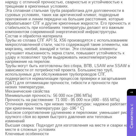
наряду с отличной прочностью, сварностью и устойчивостью к
трещинам в криогенных условиях.
Эта сплавная стальная труба разработана для долговечности в
суровых условиях, таких как арктический климат, подводные
приложения и линии передачи на большие расстояния, которые
обрабатывают СПГ и другие криогенные жидкости. Его прочность и
стабильность при колебаниях температуры делают его важным
компонентом современной энергетической инфраструктуры.
Состав и обработка материала
Трубы из сплава СПГ API 5L X56 производятся с использованием
микросплавленной стали, часто содержащей такие элементы, как
марганец, ниобий, ванадий и титан. Эти сплавные элементы
улучшают изысканность зерна стали, повышают устойчивость к
удару и позволяют трубе выдерживать низкотемпературное
напряжение на перелом.
Трубы могут быть изготовлены без сбора, ВПВ, LSAW или SSAW в
зависимости от потребностей проекта. Большинство труб,
используемых для обслуживания трубопроводов СПГ,
подвергаются нормализации процессов проверки и загартывания
(Q&T) для оптимизации прочности, гибкости и прочности при
низких температурах.
Механические свойства
Минимальная прочность: 56 000 пси (386 МПа)
Прочность на растяжение: 71 000 - 95 000 пси (490 - 655 МПа)
Отличная прочность при низких температурах: надежно работает
С
в
я
ж
и
е
с
ь
с
н
а
м
при криогенных температурах (до -196 ° C)
Высокое сопротивление удлинению и переломам: уменьшает риск
хрупкого сбоя во время быстрого давления или тепловых
изменений
Высшая сварка: Подходит для изготовления на месте и сварки на
месте в сложных условиях
Ключевые особенности