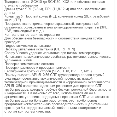
Толщина стены: SCH10 до SCH160, XXS или обычная тяжелая
стена по требованию
Длины труб: SRL (5,8 м), DRL (11,8-12 м) или пользовательские
длины
Концы труб: Простый конец (PE), коничный конец (BE), резьбовый
конец (TE)
Поверхностная отделка: черно окрашенный, лакированный,
смазанный, оцинкованный или антикоррозионный покрытый (3PE,
FBE, эпоксидный и т. д.)
Контроль качества и тестирование
Для обеспечения безопасности и соответствия каждая труба
проходит:
Гидростатическое испытание
Неразрушительные испытания (UT, RT, MPI)
Charpy V-notch ударное испытание при низких температурах
Испытания на механические свойства: растяжение, выносливость,
удлинение, изгиб
Проверка химического состава
Проверки размеров и проверки прямости
Сертификаты третьих сторон (SGS, TUV, BV, LR, ABS)
Почему выбрать API 5L X56 СПГ трубопровода сплава трубы?
Благодаря сочетанию механической прочности, низкой
температурной производительности и коррозионной устойчивости
API 5L X56 является надежным решением для проектов СПГ-
трубопроводов, которые требуют бескомпромиссной безопасности
и надежности. Независимо от того, используется ли он в
арктических условиях, подводных перевозках СПГ или наземных
трубопроводах на большие расстояния, этот трубопровод
предлагает исключительную производительность и длительный
срок службы, поддерживаемый глобальными стандартами и
строгим контролем качества.