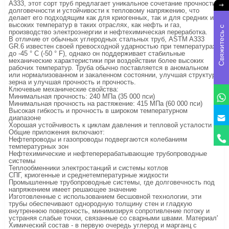
A333, этот сорт труб предлагает уникальное сочетание прочности,
долговечности и устойчивости к тепловому напряжению, что
делает его подходящим как для криогенных, так и для средних и
высоких температур в таких отраслях, как нефть и газ,
С
в
я
ж
и
е
с
ь
с
н
а
м
производство электроэнергии и нефтехимическая переработка.
В отличие от обычных углеродных стальных труб, ASTM A333
GR.6 известен своей превосходной ударностью при температурах
до -45 ° C (-50 ° F), однако он поддерживает стабильные
механические характеристики при воздействии более высоких
рабочих температур. Труба обычно поставляется в аномальном
или нормализованном и закаленном состоянии, улучшая структуру
зерна и улучшая прочность и прочность.
Ключевые механические свойства:
Минимальная прочность: 240 МПа (35 000 пси)
Минимальная прочность на растяжение: 415 МПа (60 000 пси)
Высокая гибкость и прочность в широком температурном
диапазоне
Хорошая устойчивость к циклам давления и тепловой усталости
Общие приложения включают:
Нефтепроводы и газопроводы подвергаются колебаниям
температурных зон
Нефтехимические и нефтеперерабатывающие трубопроводные
системы
Теплообменники электростанций и системы котлов
СПГ, криогенные и среднетемпературные жидкости
Промышленные трубопроводные системы, где долговечность под
напряжением имеет решающее значение
Изготовленные с использованием бесшовной технологии, эти
трубы обеспечивают однородную толщину стен и гладкую
внутреннюю поверхность, минимизируя сопротивление потоку и
устраняя слабые точки, связанные со сварными швами. Материал'
Химический состав - в первую очередь углерод и марганц с