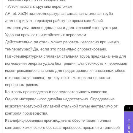
· Устойчивость к хрупким переломам
API 5L X52N низкотемпературная сплавная стальная труба
демонстрирует надежную работу во время колебаний
температуры, циклов давления и долгосрочной эксплуатации.
Ударная прочность и стойкость к переломам
Действительно ли сталь может работать безопасно при низких
температурах? Да, если это правильно спроектировано.
Низкотемпературная сплавная стальная труба предназначена для
поглощения энергии удара без трещин. Эта стойкость к переломам
имеет решающее значение для предотвращения внезапных сбоев
в холодных условиях, где хрупкость материала является
серьезным риском.
Контроль производства и последовательность качества
Одного материального дизайна недостаточно. Определение
низкотемпературной сплавной стальной трубы неотделимо от
контроля производства.
Квалифицированный производитель обеспечивает точный
С
в
я
ж
и
е
с
ь
с
н
а
м
контроль химического состава, процессов прокатки и тепловой