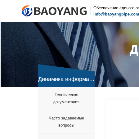
Обеспечение единого о
info@baoyangpipe.co
Д
Динамика информации
Техническая
документация
Часто задаваемые
вопросы