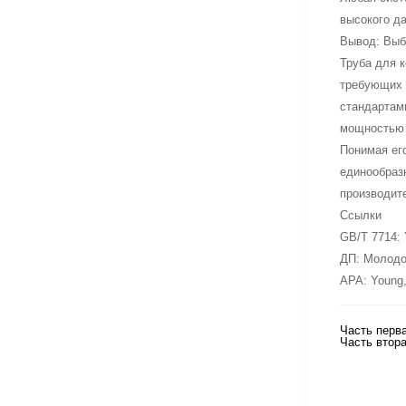
высокого д
Вывод: Выб
Труба для 
требующих и
стандартам
мощностью 
Понимая его
единообраз
производит
Ссылки
GB/T 7714: 
ДП: Молодой
APA: Young,
Часть перв
Часть втор