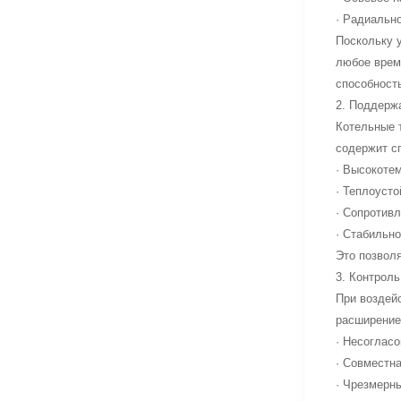
· Радиальн
Поскольку у
любое врем
способност
2. Поддерж
Котельные т
содержит с
· Высокоте
· Теплоусто
· Сопротив
· Стабильн
Это позвол
3. Контрол
При воздей
расширение
· Несоглас
· Совместн
· Чрезмерн