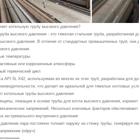
ляет котельную трубу высокого давления?
руба высокого давления - это тяжелая стальная труба, разработанная д
высокого давления. В отличие от стандартных промышленных труб, они 
окого давления
ые температуры
еактивные или коррозионные атмосферы
ный термический цикл
а API 5L X42, используемая во многих из этих труб, разработана для д
роизводительности, что делает ее идеальной для тяжелых котловых усл
ют котельные трубы высокого давления
нципы, лежащие в основе трубы для котла высокого давления, корнеют 
механических напряжений. Несколько ключевых факторов обеспечивают 
ка экстремального внутреннего давления
давление пара постоянно толкает наружу на стенку трубы, генерируя не
напряжение (обруч)
напряжение