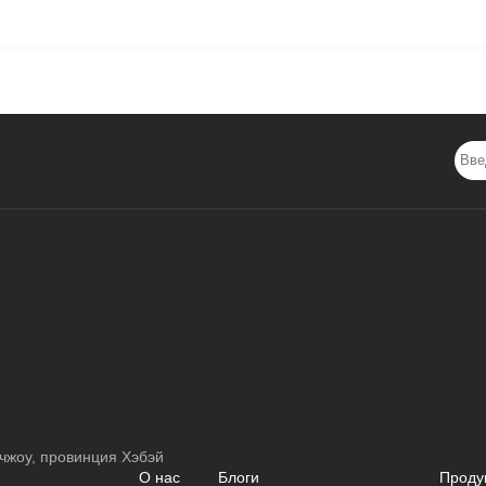
чжоу, провинция Хэбэй
О нас
Блоги
Проду