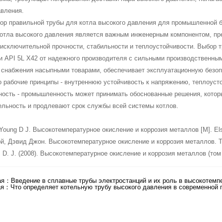
авления.
ор правильной трубы для котла высокого давления для промышленной 
котла высокого давления является важным инженерным компонентом, пр
сключительной прочности, стабильности и теплоустойчивости. Выбор тр
и API 5L X42 от надежного производителя с сильными производственны
снабжения насыпными товарами, обеспечивает эксплуатационную безоп
 рабочие принципы - внутреннюю устойчивость к напряжению, теплоусто
ность - промышленность может принимать обоснованные решения, кото
ельность и продлевают срок службы всей системы котлов.
Young D J. Высокотемпературное окисление и коррозия металлов [M]. Else
, Дэвид Джон. Высокотемпературное окисление и коррозия металлов. Том
 D. J. (2008). Высокотемпературное окисление и коррозия металлов (том 
ая：
Введение в сплавные трубы электростанций и их роль в высокотемп
ая：
Что определяет котельную трубу высокого давления в современной