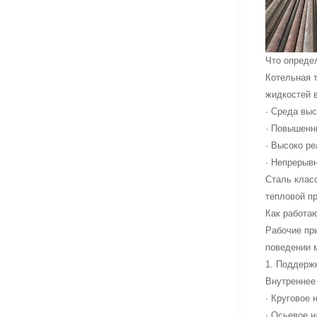
Что опреде
Котельная т
жидкостей 
· Среда выс
· Повышенн
· Высоко р
· Непрерыв
Сталь класс
тепловой п
Как работа
Рабочие при
поведении 
1. Поддерж
Внутреннее 
· Круговое 
· Осьевое 