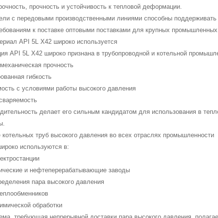
очность, прочность и устойчивость к тепловой деформации.
ели с передовыми производственными линиями способны поддерживать 
ребованиям к поставке оптовыми поставками для крупных промышленных 
ериал API 5L X42 широко используется
ия API 5L X42 широко признана в трубопроводной и котельной промышле
 механическая прочность
ованная гибкость
мость с условиями работы высокого давления
 сваряемость
одительность делает его сильным кандидатом для использования в тепл
ы.
 котельных труб высокого давления во всех отраслях промышленности
широко используются в:
лектростанции
ические и нефтеперерабатывающие заводы
ределения пара высокого давления
теплообменников
химической обработки
ема, требующая непрерывной доставки пара высокого давления, полагае