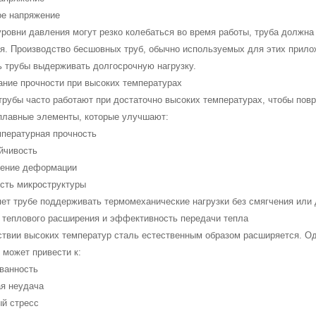
ое напряжение
ровни давления могут резко колебаться во время работы, труба должна
я. Производство бесшовных труб, обычно используемых для этих прилож
ь трубы выдерживать долгосрочную нагрузку.
ание прочности при высоких температурах
рубы часто работают при достаточно высоких температурах, чтобы повр
плавные элементы, которые улучшают:
мпературная прочность
йчивость
ление деформации
ость микроструктуры
яет трубе поддерживать термомеханические нагрузки без смягчения или
ь теплового расширения и эффективность передачи тепла
ствии высоких температур сталь естественным образом расширяется. О
 может привести к:
ованность
ая неудача
ый стресс