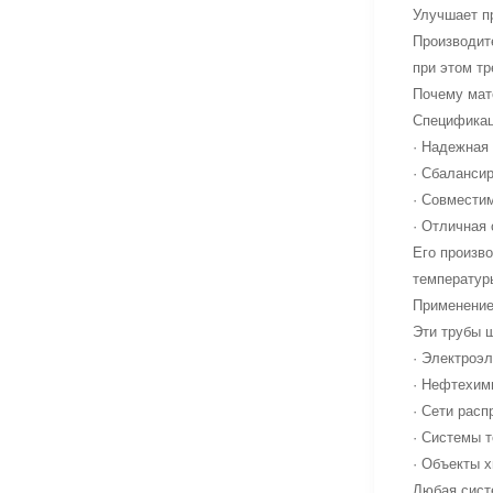
Улучшает пр
Производит
при этом т
Почему мат
Спецификац
· Надежная
· Сбалансир
· Совмести
· Отличная
Его произв
температур
Применение
Эти трубы 
· Электроэ
· Нефтехим
· Сети расп
· Системы 
· Объекты 
Любая сист