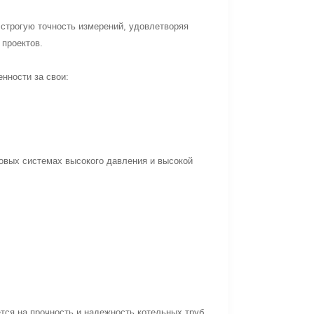
строгую точность измерений, удовлетворяя
проектов.
нности за свои:
овых системах высокого давления и высокой
тся на прочность и надежность котельных труб