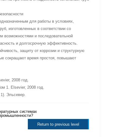
безопасности
едназначенным для работы в условиях,
уб, изготовленных в соответствии со
ми возможностями и последовательной
асность и долгосрочную эффективность.
йчивость, защиту от коррозии и структурную
рые сокращают время простоя, повышают
vier, 2008 год.
 1. Elsevier, 2008 год.
1). Эльсевер.
ературных системах
 промышленности?
Return to previous level