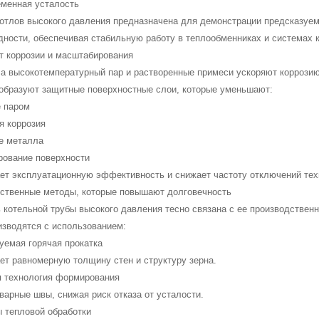
еменная усталость
котлов высокого давления предназначена для демонстрации предсказуем
ности, обеспечивая стабильную работу в теплообменниках и системах к
т коррозии и масштабирования
ла высокотемпературный пар и растворенные примеси ускоряют коррози
 образуют защитные поверхностные слои, которые уменьшают:
е паром
я коррозия
ие металла
рование поверхности
ет эксплуатационную эффективность и снижает частоту отключений тех
дственные методы, которые повышают долговечность
 котельной трубы высокого давления тесно связана с ее производствен
изводятся с использованием:
уемая горячая прокатка
ет равномерную толщину стен и структуру зерна.
я технология формирования
варные швы, снижая риск отказа от усталости.
ы тепловой обработки