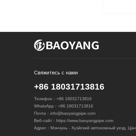
Свяжитесь с нами
+86 18031713816
Телефон：
+86 18031713816
WhatsApp：
+86 18031713816
Почта：
info@baoyangpipe.com
Веб-сайт：https://www.baoyangpipe.com
Адрес：Мэнчунь - Хуэйский автономный уезд, Цан