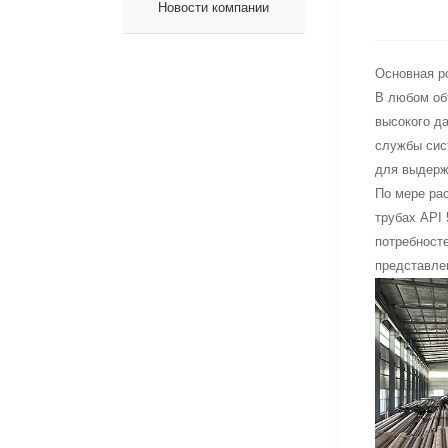
Новости компании
Основная р
В любом объ
высокого д
службы сис
для выдержа
По мере ра
трубах API
потребносте
представле