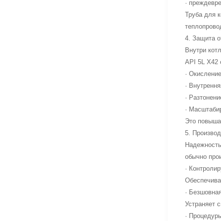
· преждевр
Труба для 
теплопровод
4. Защита о
Внутри кот
API 5L X42
· Окислени
· Внутрення
· Разтонен
· Масштаби
Это повыша
5. Произво
Надежность
обычно про
· Контролир
Обеспечива
· Безшовна
Устраняет с
· Процедур