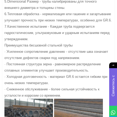
5.Dimensional Размер - трубы калибрированы для точного
внешнего диаметра и толщины стены.
6.Тепловая обработка - нормализация или гашение и загартывание
улучшает прочность при низких температурах, особенно для GR.6.
7.Качественное испытание - Каждая труба подвергается
гидростатическим, ультразвуковым и ударным испытаниям перед
утверждением.
Преимущества бесшовной стальной трубы
· Усиленное сопротивление давлению - отсутствие шва означает
отсутствие дефектов сварки под напряжением.
· Постоянная структура зерна - равномерное распределение
сплавных элементов улучшает производительность.
· Холодная долговечность - материал GR.6 остается гибким при
С
в
я
ж
и
е
с
ь
с
н
а
м
очень низких температурах.
· Сниженное обслуживание - более сильная устойчивость к
усталости и коррозии со временем.