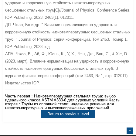
ударную и коррозионную стойкость низкотемпературных
бесшовных стальных труб[C]//Journal of Physics: Conference Series.
IOP Publishing, 2023, 2463(1): 012011.
ДП: Чжао, Бо и др. " Влияние нормализации на ударность и
коррозионную стойкость низкотемпературных бесшовных стальных
труб. " Journal of Physics: серия конференций. Том 2463. Номер 1.
IOP Publishing, 2023 год.
АПА: Чжао, Б., Ай, Ф., Юань, К., У, Х., Чэн, Дж., Ван, С., & Xie, D.
(2023, март). Влияние нормализации на ударность и коррозионную
стойкость низкотемпературных бесшовных стальных труб. В
журнале физики: серия конференций (том 2463, № 1, стр. 012011).
Издательство IOP.
Часть первая：
Низкотемпературная стальная труба: выбор
идеального класса ASTM A333-6 для суровых условий
Часть
вторая：
Трубы из сплавной стали: надежное решение для
низкотемпературных и высоконапряженных приложений
Return to previous level