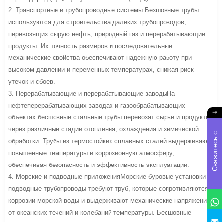
2. Транспортные и трубопроводные системы Безшовные трубы
используются для строительства далеких трубопроводов,
перевозящих сырую нефть, природный газ и перерабатывающие
продукты. Их точность размеров и последовательные
механические свойства обеспечивают надежную работу при
высоком давлении и переменных температурах, снижая риск
утечок и сбоев.
3. Перерабатывающие и перерабатывающие заводыНа
нефтеперерабатывающих заводах и газообрабатывающих
объектах бесшовные стальные трубы перевозят сырье и продукты
через различные стадии отопления, охлаждения и химической
С
в
я
ж
и
е
с
ь
с
н
а
м
обработки. Трубы из термостойких сплавных сталей выдерживают
повышенные температуры и коррозионную атмосферу,
обеспечивая безопасность и эффективность эксплуатации.
4. Морские и подводные приложенияМорские буровые установки и
подводные трубопроводы требуют труб, которые сопротивляются
коррозии морской воды и выдерживают механические напряжения
от океанских течений и колебаний температуры. Бесшовные