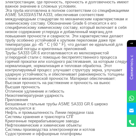
электростанции, где прочность, прочность и долговечность имеют
важное значение в сложных условиях.
Эта труба изготовлена в полном соответствии со спецификациями
ASME SA333/ASTM A333, обеспечивая соответствие
международным стандартам по механическим характеристикам и
химическому составу. Обозначение Grade 6 относится к его
специфическому химическому составу, который включает в себя
низкое содержание углерода и добавленный марганц для
повышения прочности и сварности. Эти характеристики делают
трубу особенно устойчивой к хрупким переломам даже при
температурах до -45 ° C (-50 ° F), что делает ее идеальной для
холодной погоды и криогенных приложений.
Трубы SA333 GR.6 изготавливаются из мелкозернистой
С
в
я
ж
и
е
с
ь
с
н
а
м
углеродной стали с помощью беспрепятственного процесса
горячей прокатки или холодного растягивания, за которым следует
нормализация, нормализация и тепловая обработка. Этот
контролируемый процесс улучшает структуру зерна, улучшает
ударную устойчивость и обеспечивает равномерность толщины
стенки и механической прочности. Материал обеспечивает:
Высокая прочность на растяжение и прочность на вынос
Высшая прочность
Отличное удлинение и гибкость
Низкотемпературная ударность
Приложения
Безшовные стальные трубы ASME SA333 GR.6 широко
используются в:
Нефть и промышленность Линии передачи газа
Системы хранения и транспорта СПГ
Криогенные перерабатывающие заводы
Нефтехимические и химические объекты
Системы производства электроэнергии и котлов
Судостроение и оффшорные платформы