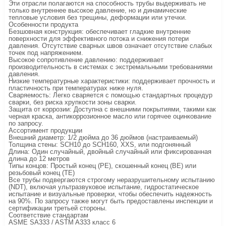
Эти отрасли полагаются на способность трубы выдерживать не
только внутреннее высокое давление, но и динамические
тепловые условия без трещины, деформации или утечки.
Особенности продукта
Безшовная конструкция: обеспечивает гладкие внутренние
поверхности для эффективного потока и снижения потери
давления. Отсутствие сварных швов означает отсутствие слабых
точек под напряжением.
Высокое сопротивление давлению: поддерживает
производительность в системах с экстремальными требованиями
давления.
Низкие температурные характеристики: поддерживает прочность и
пластичность при температурах ниже нуля.
Сваряемость: Легко сваряется с помощью стандартных процедур
сварки, без риска хрупкости зоны сварки.
Защита от коррозии: Доступна с внешними покрытиями, такими как
черная краска, антикоррозионное масло или горячее оцинкование
по запросу.
Ассортимент продукции
Внешний диаметр: 1/2 дюйма до 36 дюймов (настраиваемый)
Толщина стены: SCH10 до SCH160, XXS, или подгонянный
Длина: Один случайный, двойный случайный или фиксированная
длина до 12 метров
Типы концов: Простый конец (PE), скошенный конец (BE) или
резьбовый конец (TE)
Все трубы подвергаются строгому неразрушительному испытанию
(NDT), включая ультразвуковое испытание, гидростатическое
испытание и визуальные проверки, чтобы обеспечить надежность
на 90%. По запросу также могут быть предоставлены инспекции и
сертификации третьей стороны.
Соответствие стандартам
ASME SA333 / ASTM A333 класс 6