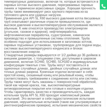
температурных диапазонах, включая те, которые встречаются в
паровых котлах высокого давления, перегреваемых паровых
линиях и термически агрессивных средах. Хорошая прочность
трубы также минимизирует риск хрупкого перелома из-за
теплового цикла или ударных нагрузок.
Применения для API 5L X60 высокого давления котла бесшовных
труб охватывают различные отрасли промышленности, где
высокое давление и высокотемпературное обслуживание является
обычным. К ним относятся производство электроэнергии
(угольное, газовое и ядерное), нефтепереработка,
нефтехимическая переработка, судостроение, химическое
производство и промышленные системы отопления. Труба
особенно подходит для использования в заголовках котлов,
паровых подъемных установках, трубопроводах для подачи воды,
системах высокотемпературного конденсата и блоках
восстановления энергии.
Стандартные размеры варьируются от 1/2 дюйма до 36 дюймов в
внешнем диаметре, с толщинами стен, доступными в широком
диапазоне, включая SCH40, SCH80, SCH160 и индивидуальные
конфигурации тяжелых стен. Трубы могут поставляться в
одиночных случайных длинах, двойных случайных длинах или
точных длинах разреза. Конечные отделки включают в себя
простой конец, скошенный конец или резьбовый конец, чтобы
соответствовать требованиям к соединению котла или системы.
Трубы также могут быть заказаны с поверхностной обработкой,
такой как черная краска, лак, высокотемпературные
антикоррозионные покрытия или готовые к изоляции отделки.
Чтобы гарантировать качество и производительность, каждая
котельная труба API 5L X60 проходит комплексный режим
испытаний. Это включает в себя гидростатические испытания
давления, нерушительные испытания (такие как ультразвуковые и
рентгенографические проверки), испытания механических свойств