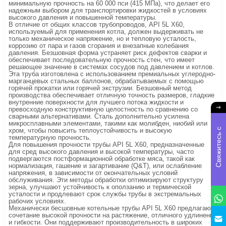
минимальную прочность на 60 000 пси (415 МПа), что делает его
надежным выбором для транспортировки жидкостей в условиях
высокого давления и повышенной температуры.
В отличие от общих классов трубопроводов, API 5L X60,
используемый для применения котла, должен выдерживать не
только механическое напряжение, но и тепловую усталость,
коррозию от пара и газов сгорания и внезапные колебания
давления. Безшовная форма устраняет риск дефектов сварки и
обеспечивает последовательную прочность стен, что имеет
решающее значение в системах сосудов под давлением и котлов.
Эта труба изготовлена с использованием премиальных углеродно-
марганцевых стальных баллонов, обрабатываемых с помощью
горячей прокатки или горячей экструзии. Безшовный метод
производства обеспечивает отличную точность размеров, гладкие
внутренние поверхности для лучшего потока жидкости и
превосходную конструктивную целостность по сравнению со
сварными альтернативами. Сталь дополнительно усилена
микросплавными элементами, такими как молибден, ниобий или
С
в
я
ж
и
е
с
ь
с
н
а
м
хром, чтобы повысить теплоустойчивость и высокую
температурную прочность.
Для повышения прочности трубы API 5L X60, предназначенные
для сред высокого давления и высокой температуры, часто
подвергаются постформационной обработке мяса, такой как
нормализация, гашение и загартивание (Q&T), или ослабление
напряжения, в зависимости от окончательных условий
обслуживания. Эти методы обработки оптимизируют структуру
зерна, улучшают устойчивость к оползанию и термической
усталости и продлевают срок службы трубы в экстремальных
рабочих условиях.
Механически бесшовные котельные трубы API 5L X60 предлагают
сочетание высокой прочности на растяжение, отличного удлинения
и гибкости. Они поддерживают производительность в широких