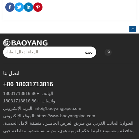
بحث
اتصل بنا
+86 18031713816
الهاتف:
+86 18031713816
واتساب:
+86 18031713816
info@baoyangpipe.com
البريد الإلكتروني:
الموقع الإلكتروني: https://www.baoyangpipe.com
العنوان: الجانب الغربي من طريق العرض الخامس، منطقة الأمل الجديدة،
محافظة منغتسونغ ذاتية الحكم لقومية هوي، مدينة تسانغتشو، مقاطعة خبي