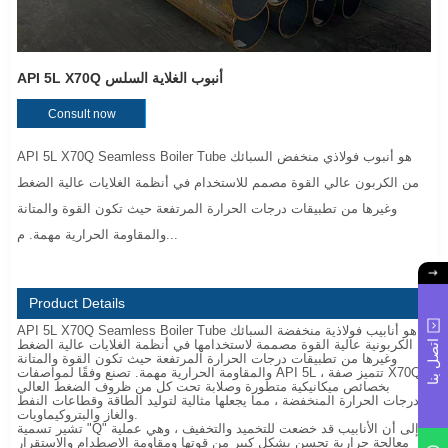
API 5L X70Q أنبوب الغلاية السلس
Consult now
API 5L X70Q Seamless Boiler Tube هو أنبوب فولاذي منخفض السبائك
من الكربون عالي القوة مصمم للاستخدام في أنظمة الغلايات عالية الضغط
وغيرها من تطبيقات درجات الحرارة المرتفعة حيث تكون القوة والمتانة
والمقاومة الحرارية مهمة. م...
Product Details
API 5L X70Q Seamless Boiler Tube هو أنابيب فولاذية منخفضة السبائك
الكربونية عالية القوة مصممة لاستخدامها في أنظمة الغلايات عالية الضغط
اتصل بنا
وغيرها من تطبيقات درجات الحرارة المرتفعة حيث تكون القوة والمتانة
والمقاومة الحرارية مهمة. تصنع وفقًا لمواصفات API 5L ، تتميز صفة X70Q
بخصائص ميكانيكية متطورة وصلابة تحت كل من ظروف الضغط العالي
ودرجات الحرارة المنخفضة ، مما يجعلها مثالية لتوليد الطاقة وقطاعات النفط
والغاز والبتروكيماويات.
تشير تسمية "Q" إلى أن الأنابيب قد خضعت للتخميد والتخفيف ، وهي عملية
معالجة حرارية تحسن بشكل كبير من قوتها ومقاومة الاصطدام والاستقرار