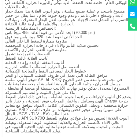
الهيكلي العام - خاصة تحت الضغط الديناميكي والدورة الحرارية الشائعة في
بيئات الغلايات.
مصنوع باستخدام عملية تصنيع سلسة ، يوفر أنبوب الغلاية هذا سمك جدار
ثابت ، وسطح داخلي ناعم ، وعدم وجود خيوط لحام ، مما يقلل من خطر
التسرب أو الفشل تحت الإجهاد. هو مناسب لنقل البخار المتحرك ، ومبادلات
الحرارة ، والأنظمة الحرارية عالية الكفاءة.
الخصائص الميكانيكية الرئيسية:
الحد الأدنى من قوة العائد: 485 ميجا باس (70،000 psi)
الحد الأدنى لقوة الشد: 620 ميجا باس وما فوق
مقاومة ممتازة للضغط الداخلي العالي
تحسين صلابة التأثير والأداء في درجات الحرارة المنخفضة
مقاومة قوية للتعب الحراري والأكسدة
التطبيقات النموذجية تشمل:
أنابيب الغلاية عالية الضغط
أنابيب التدفئة الزائدة وإعادة التدفئة
أنظمة نقل الحرارة لمحطات الطاقة الحرارية
خطوط البخار لمصافي النفط والمعالجة الكيميائية
مرافق الطاقة التي تعمل في ظروف القطب الشمالي أو البحر
تتوفر أنابيب سلسة API 5L X70Q في مجموعة واسعة من قطر الخروج
وسمك الجدران ، وتلبية الجداول الزمنية القياسية أو مخصصة لمتطلبات
المشروع المحددة. يمكن توفير نهايات الأنابيب بسيطة أو منحنية أو مخيطة ،
بناءً على طرق التثبيت والتصاميم المشتركة.
يخضع كل أنابيب لإجراءات مراقبة الجودة الشاملة ، بما في ذلك اختبار الضغط
الهيدروستاتيك ، واختبار الموجات فوق الصوتية ، واختبار تأثير Charpy بدرجة
حرارة منخفضة ، وتحليل التكوين الكيميائي الكامل. المواد تتوافق مع معايير
مستوى PSL2 ، ويمكن توفير فحص وشهادة من طرف ثالث (على سبيل
المثال ، SGS ، TUV ، BV) عند الطلب.
باختصار ، API 5L X70Q أنبوب الغلاية السلس هو حل فولاذي مقاوم للضغط
عالي الأداء للأنظمة الحرارية والغلاية المطلوبة. قوته المتفوقة، وهيكله
المثبت والمثبت، وسلامته السلسة تجعلها مثالية للبنية التحتية الحيوية في
توليد الطاقة والتطبيقات الصناعية.