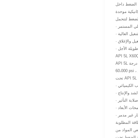
ة الضغط داخل
خلي المستمر
شغيل العالية
غيل والإغلاق
 طويلة الأجل
API 5L هو مواصفات معترف بها دولياً لأنابيب الخطوط المستخدمة في أنظمة نقل السوائل. تشير درجة X60Q إلى الحد الأدنى لقوة العائد حوالي
يب الكيميائي
الشد والإنتاج
· صلابة التأثير
امحات الأبعاد
تبار غير مدمر