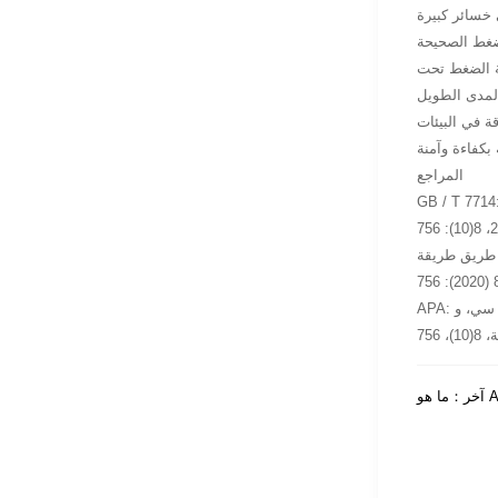
الضغط الصحيحة
رارات مستنيرة. من تصميم المواد إلى
قة في البيئات
المراجع
يق طريقة ALE [J]. مجلة العلوم والهندسة
العلوم والهندسة
APA: توبا، أ، سيريك، بي سي، و Kim, D. K. (2020). دليل تصنيع مفيد للثقب الدوارة الأنابيب السلسة عن طريق طريقة ALE. مجلة العلوم والهندسة
آخر：