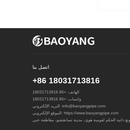
اتصل بنا
+86 18031713816
الهاتف:
+86 18031713816
واتساب:
+86 18031713816
info@baoyangpipe.com
البريد الإلكتروني:
الموقع الإلكتروني: https://www.baoyangpipe.com
غ ذاتية الحكم لقومية هوي، مدينة تسانغتشو، مقاطعة خبي