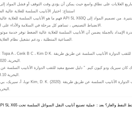
استنتاج: اختيار الأنابيب السلسة للغلاية عالية 
فهم ما هو الأنابيب السلسة للغلاية عالية الضغط تحت API 5L X60Q يساعد المهندسين والمشترين على اتخاذ ق
الانضباط التصنيعي ، تساهم كل مرحلة في السلامة والأداء على المدى الطويل.
قدرة الإمداد بالجملة يضمن أن الأنابيب السلسة للغلاية عالية الضغط توفر خدمة موثو
الصناعية المتطلبة ، ودعم تشغيل نظام الغلاية بكفاءة وآمنة.
GB / T 7714: Topa A ، Cerik B C ، Kim D K. دليل تصنيع مفيد للثقب الدوارة الأنابيب السلسة عن طر
البحرية، 2020، 8(10): 756.
ن سيريك ودو كيون كيم. " دليل تصنيع مفيد للثقب الدوارة الأنابيب السلسة عن طريق طريقة ALE. " مجلة 
البحرية 8.10 (2020): 756.
البحرية، 8(10)، 756.
API أنابيب خط النفط والغاز؟
بعد：