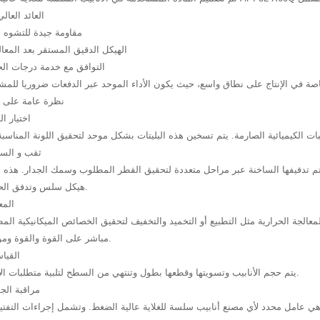
· العائد العا
· مقاومة جيدة للتشوه
· الهيكل الدقيق المستقر بعد المعا
· التوافق مع خدمة درجات الح
نظرة عامة على ع
اختيار ال
ثقب و السا
تم تدفيفها الساخنة عبر مراحل متعددة لتحقيق القطر المطلوب وسمك الجدار. هذه 
هيكل سلس وتدفق الحبوب المكررة.
المع
لجة الحرارية مثل التطبيع أو التخميد والتخفيف لتحقيق الخصائص الميكانيكية المطلوبة من قبل API 5L X60Q. هذه
مباشر على القوة والقوة وموثوقية الخدمة.
القيا
يتم حجم الأنابيب وتسويتها وقطعها بطول وتنتهي من السطح لتلبية متطلبات الأبعاد والمظهر.
مراقبة الج