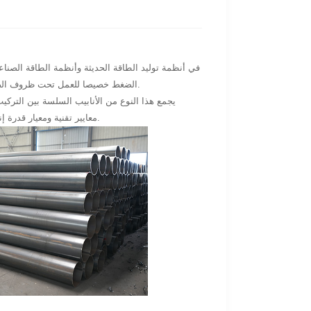
في أنظمة توليد الطاقة الحديثة وأنظمة الطاقة الصناع
الضغط خصيصا للعمل تحت ظروف الضغط والدرجة الحرارية القصوى حيث السلامة والاستقرار وعمر الخدمة الطويل غير قابلة للتفاوض.
التصنيعي الصارم. بالنسبة لمصنع أنابيب الغلايات عالية الضغط المحترف ، تمثل API 5L X60Q معايير تقنية ومعيار قدرة إنتاج.