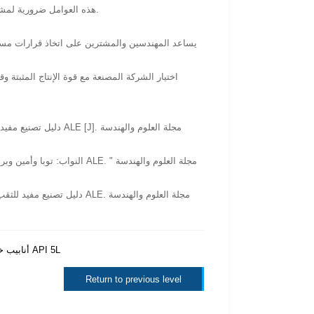
هذه العوامل ضرورية لمشاريع الغلايات على نطاق واسع حيث يمكن أن يؤدي وقت التوقف أو فشل المواد إلى خسائر كبيرة.
اختيار الشركة المصنعة مع قوة الإنتاج المثبتة و
النواب: توبا وأمين وبرك كا
عملية تصنيع أنابيب النقل السوائل السلسة تحت API 5L
ما هو  5L X65
Return to previous level