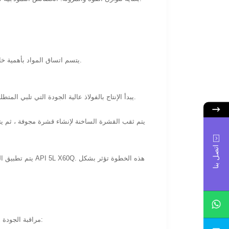
يتسم اتساق المواد بأهمية خاصة في الإنتاج على نطاق واسع، حيث يكون الأداء الموحد عبر الدفعات ضروريا للمشاريع الصناعية.
يبدأ الإنتاج بالفولاذ عالية الجودة التي تلبي المتطلبات الكيميائية الصارمة. يتم تسخين هذه البليتات بشكل موحد لتحقيق اللونة المناسبة قبل تشكيلها.
يتم ثقب القشرة الساخنة لإنشاء قشرة مجوفة ، ثم ي
اتصل بنا
يتم تطبيق المعا
مراقبة الجودة هي عامل محدد لأي مصنع أنابيب سلسة للغلاية عالية الضغط. وتشمل إجراءات التفتيش النموذجية: