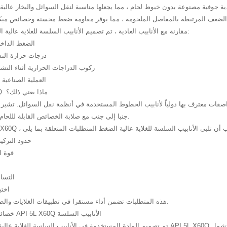
اذية جوفية مصنوعة بدون خيوط لحام ، مما يجعلها مناسبة لنقل السوائل والبخار عالي
مقارنة مع الأنابيب العادية ، تم تصميم الأنابيب السلسة للغلاية عالية الضغط لتتحمل:
· الضغط الدا
· درجات حرارة الت
· ركوب الدراجات الحرارية أثناء التش
· العملية الصناعية
API 5L X60Q: ماذا يعني ذلك؟
60،000 psi ، جنبا إلى جنب مع صلابة الخصائص القابلة لللحام.
· حدود الترك
· قوة 
· التس
· اخ
هذه المتطلبات تضمن أداء مستقرا في تطبيقات الغلايات والطاقة المطلوبة.
خصائص المواد من API 5L X60Q الأنابيب السلسة