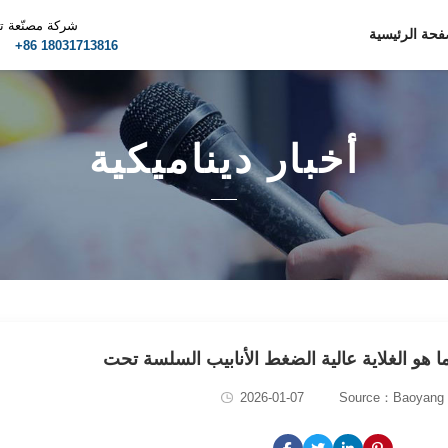
شركة مصنّعة ت
فحة الرئيسية
m
+86 18031713816
أخبار ديناميكية
2026-01-07
Source：Baoyang