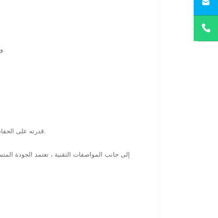
يمكن تتبع كل أنابيب من خلال عملية الإنتاج ، مما يضمن الامتثال لمعايير API 5L ومواصفات العملاء.
قدرته على الحفاظ على الأداء تحت الضغط المستمر ودرجة الحرارة تجعله حل موثوق به لتطبيقات الغلايات الحرجة.
إلى جانب المواصفات التقنية ، تعتمد الجودة المتسق