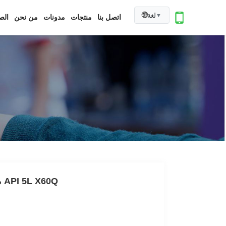
🌐
لغة
▼
اتصل بنا
منتجات
مدونات
من نحن
الص
ما هو الغلاية عالية الضغط الأنابيب السلسة تحت API 5L X60Q