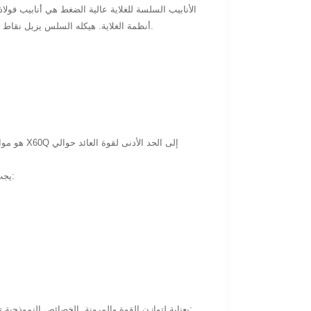
الأنابيب السلسة للغلاية عالية الضغط هي أنابيب فول
أنظمة الغلاية. هيكله السلس يزيل نقاط الضعف المرتبطة بالمفاصل الملحومة ، مما يوفر مقاومة ضغط محسنة وخصائص ميكانيكية موحدة.
تحت API 5L X60Q ، يجب أن تلبي الأنابيب السلسة للغلاية عالية الضغط المتطلبات المتعلقة بما يلي:
تم تصميم المادة المستخدمة في الأنابيب السلسة للغلاية عالية الضغط تحت API 5L X60Q بعناية لتوازن القوة والمرونة. الخصائص النموذجية تشمل: