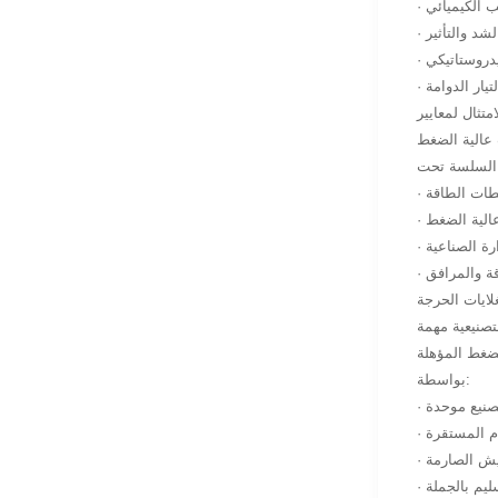
يب الكيميائي
 الشد والتأثير
هيدروستاتيكي
تيار الدوامة
 عالية الضغط
حطات الطاقة
عالية الضغط
ارة الصناعية
طاقة والمرافق
لتصنيعية مهمة
لضغط المؤهلة
بواسطة:
تصنيع موحدة
ام المستقرة
تيش الصارمة
سليم بالجملة