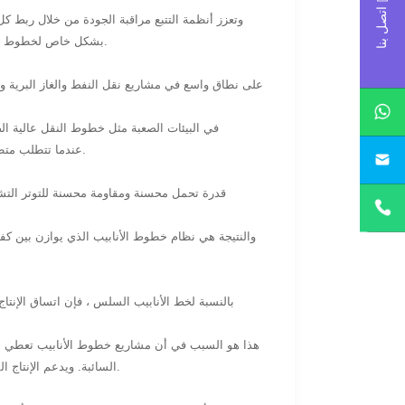
اتصل بنا
وتعزز أنظمة التتبع مراقبة الجودة من خلال ربط كل 
بشكل خاص لخطوط أنابيب النقل لمسافات طويلة، حيث تكون المساءلة والموثوقية أساسية طوال عمر الخدمة للنظام.
في البيئات الصعبة مثل خطوط النقل عالية الض
المهندسون X65Q عندما تتطلب متطلبات المشروع الموثوقية الميكانيكية والاستقرار التشغيلي على المدى الطويل.
والنتيجة هي نظام خطوط الأنابيب الذي يوازن بين كف
بالنسبة لخط الأنابيب السلس ، فإن اتساق الإنتاج
هذا هو السبب في أن مشاريع خطوط الأنابيب تعطي الأ
السائبة. ويدعم الإنتاج المتسق بشكل مباشر الموثوقية على المدى الطويل ويبسط أنشطة التركيب والتفتيش في الميدان.