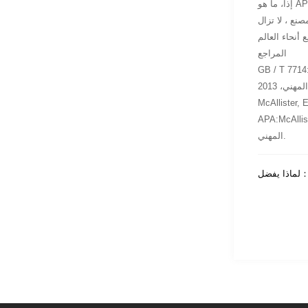
API 5L X65Q Seam
المراجع
دقيقة لمشاكل هندسة خطوط الأنابيب اليومية [M]. نشر الخليج
.
الدقيقة لمشاكل هندسة خطوط الأنابيب اليومية. نشر الخليج
المهني.
：