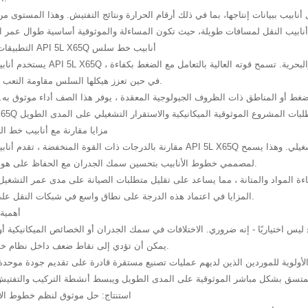
أنابيب ببيانات إنتاجها، بما في ذلك أرقام الحرارة ونتائج التفتيش. وهذا المستوى م
التطبيقات النموذجية لـ API 5L X65Q أنابيب خط سلس
يستخدم أنابيب خط سلس API 5L X65Q على نطاق واسع في مشاريع نقل النف
في حين تعزز هيكلها السلس مقاومة التعب وتركيز الإجهاد.
غط أو المناطق ذات الظروف الجيولوجية المعقدة ، يوفر هذا الصف أداء موثوق به. غا
مزايا مقارنة مع أنابيب خط ا
مقارنة بالدرجات ذات القوة المنخفضة ، تقدم أنابيب خط سلس API 5L X65Q قدرة تحمل محسنة ومقاومة محسنة 
لمصممي خطوط الأنابيب بتحسين سمك الجدران مع الحفاظ على هوامش السلامة.
اءة المواد والمتانة ، مما يساعد على تقليل متطلبات الصيانة على مدى عمر التشغي
المزايا في اعتماد هذه الدرجة على نطاق واسع في شبكات النقل على نطاق واسع.
أهمية 
 ليس اختياريًا - إنه ضروري. الاختلافات في سمك الجدران أو الخصائص الميكانيكية أ
يمكن أن تؤدي إلى نقاط ضعف داخل نظام خطوط الأنابيب.
ولوية للموردين الذين لديهم عمليات تصنيع مستقرة قادرة على تقديم جودة موحدة
استنتاج: حل موثوق لنظم خطوط الأن