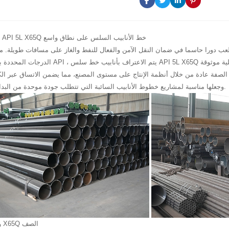
لماذا يستخدم API 5L X65Q خط الأنابيب السلس على نطاق واسع
 تلعب دورا حاسما في ضمان النقل الآمن والفعال للنفط والغاز على مسافات طويلة. 
 الصفة عادة من خلال أنظمة الإنتاج على مستوى المصنع، مما يضمن الاتساق عبر الك
وجعلها مناسبة لمشاريع خطوط الأنابيب السائبة التي تتطلب جودة موحدة من البداية إلى النهاية.
فهم API 5L و X65Q الصف