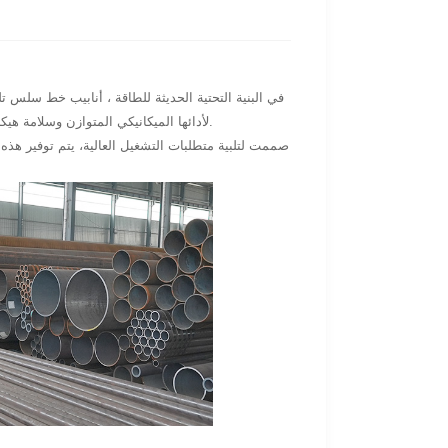
في البنية التحتية الحديثة للطاقة ، أنابيب خط سلس
الدرجات المحددة بموجب معايير API ، يتم الاعتراف بأنابيب خط سلس API 5L X65Q لأدائها الميكانيكي المتوازن وسلامة هيكلية موثوقة.
صممت لتلبية متطلبات التشغيل العالية، يتم توفير هذه