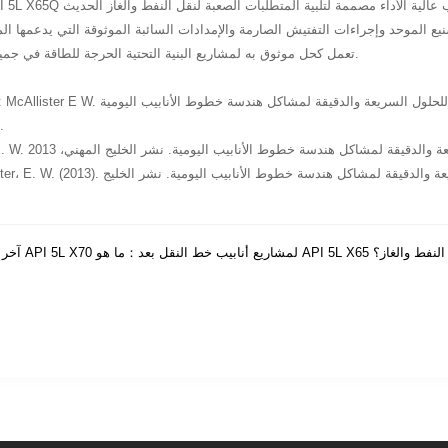
لموحد وإجراءات التفتيش الصارمة والإمدادات السائبة الموثوقة التي يدعمها المصنع ، لا تزال less Line Pipe
تعمل كحل موثوق به لمشاريع البنية التحتية الحرجة للطاقة في جميع أنحاء العالم.
GB / T 7714: McAllister E W. دليل قواعد خطوط الأنابيب: دليل للحلول السريعة وال
المهني، 2013
APA:McAllister، E. W. (2013). دليل قواعد خطوط الأنابيب: دليل للحلول السريعة و
نابيب خط النفط والغاز؟
لماذا يفضل API 5L X70 لمشاريع أنابيب خط النقل
بعد：
آخر