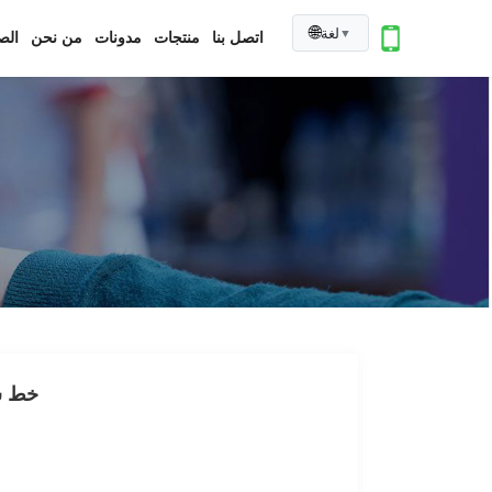
🌐
لغة
▼
اتصل بنا
منتجات
مدونات
من نحن
الص
ما هو 65Q