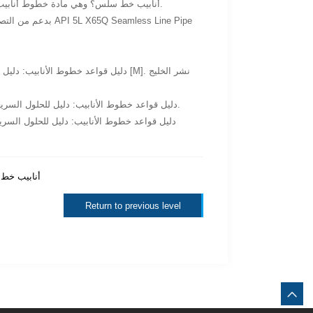
إذاً، ما هو API 5L X65Q أنابيب خط سلس؟ وهي مادة خطوط أنابيب عالية الأداء مصممة لتلبية المتطلبات الصعبة لنقل النفط والغاز الحديث.
بدعم من التصنيع ا
McAllister, E. W. دليل قواعد خطوط الأنابيب: دليل للحلول السريعة والدقيقة لمشاكل هندسة خطوط الأنابيب اليومية. نشر الخليج المهني، 2013.
ما هو API 5L X65 أ
Return to previous level