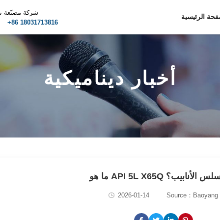
شركة مصنّعة ت
فحة الرئيسية
m
+86 18031713816
أخبار ديناميكية
API 5L X خط سلس الأنابيب؟
2026-01-14
Source：Baoyang