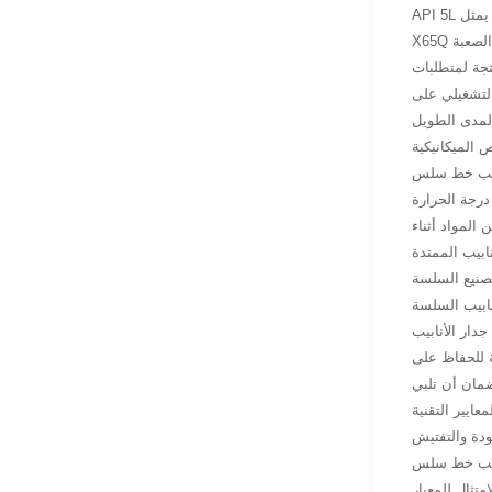
API 5L هو مواصفات معترف بها دوليا تحدد المتطلبات التقنية لأنابيب الخطوط المستخدمة في أنظمة نقل البترول والغاز الطبيعي. في هذا الإطار، يمثل
ب الكيميائي والخصائص الميكانيكية
التشغيلي على
 الميكانيكية
لقوة والمرونة. تصميم سبيكة يسمح الأنابيب لمقاومة التشوه مع الحفاظ
لمواد أثناء
صنيع السلسة
ابيب السلسة
ة للحفاظ على
لضمان أن تلبي
ودة والتفتيش
ميكانيكي وفحص غير مدمر للتحقق من