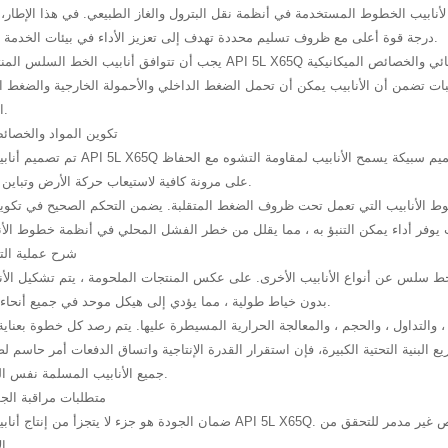
X65Q درجة قوة أعلى مع ظروف تسليم محددة تهدف إلى تعزيز الأداء في بيئات الخدمة الصعبة.
يجب أن تتوافق أنابيب الخط السلس المنتجة لمتطلبات API 5L X65Q مع المعايير الصارمة المتعلقة بالتركي
لبات تضمن أن الأنابيب يمكن أن تحمل الضغط الداخلي والأحمولة الخارجية والضغط 
المدى الطويل.
تكوين المواد والخصائص
تم تصميم أنابيب خط سلس API 5L X65Q لتحقيق التوازن الأمثل بين القوة وا
على مرونة كافية لاستيعاب حركة الأرض وتباين درجة الحرارة.
لأنابيب التي تعمل تحت ظروف الضغط المتقلبة. يضمن التحكم الصحيح في تكوين ا
شرح عملية الت
 سلس عن أنواع الأنابيب الأخرى. على عكس المنتجات الملحومة ، يتم تشكيل الأن
بدون خياط طولية ، مما يؤدي إلى هيكل موحد في جميع أنحاء جدار الأنابيب.
 ، والتداول ، والحجم ، والمعالجة الحرارية المسيطرة عليها. يتم رصد كل خطوة بعناي
ريع البنية التحتية الكبيرة، فإن استقرار القدرة الإنتاجية واتساق الدفعات أمر حاسم 
جميع الأنابيب المسلمة نفس المعايير التقنية.
متطلبات مراقبة الج
ضمان الجودة هو جزء لا يتجزأ من إنتاج أنابيب خط سلس API 5L X65Q. تخضع الأنابيب لفحص الأبعاد والاختبار ال
الامتثال للمعيار.