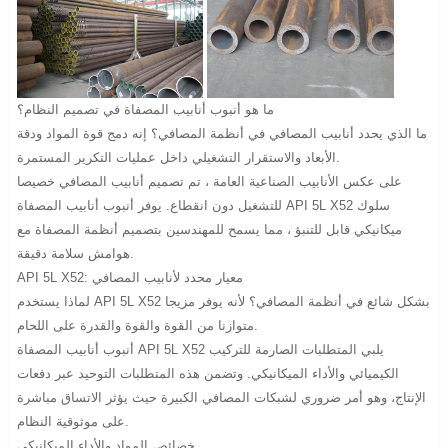
ما هو أنبوب أنابيب المصفاة في تصميم النظام؟
ما الذي يحدد أنابيب المصافي في أنظمة المصافي؟ إنه دمج قوة المواد ودقة
الأبعاد والاستقرار التشغيلي داخل عمليات التكرير المستمرة.
على عكس الأنابيب الصناعية العامة ، تم تصميم أنابيب المصافي خصيصا
للتشغيل دون انقطاع. يوفر أنبوب أنابيب المصفاة API 5L X52 سلوك
ميكانيكي قابل للتنبؤ ، مما يسمح للمهندسين بتصميم أنظمة المصفاة مع
هوامش سلامة دقيقة.
API 5L X52: معيار محدد لأنابيب المصافي
لماذا يستخدم API 5L X52 بشكل شائع في أنظمة المصافي؟ لأنه يوفر مزيجا
متوازنا من القوة والقوة والقدرة على اللحام.
أنبوب أنابيب المصفاة API 5L X52 يلبي المتطلبات الصارمة للتركيب
الكيميائي والأداء الميكانيكي. وتضمن هذه المتطلبات التوحيد عبر دفعات
الإنتاج، وهو أمر ضروري لشبكات المصافي الكبيرة حيث يؤثر الاتساق مباشرة
على موثوقية النظام.
خصائص المواد والأداء الميكانيكي