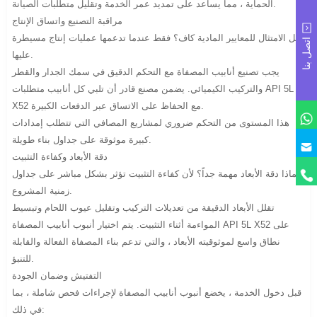
الحماية ، مما يساعد على تمديد عمر الخدمة وتقليل متطلبات الصيانة.
مراقبة التصنيع واتساق الإنتاج
هل الامتثال للمعايير المادية كاف؟ فقط عندما تدعمها عمليات إنتاج مسيطرة
اتصل بنا
عليها.
يجب تصنيع أنابيب المصفاة مع التحكم الدقيق في سمك الجدار والقطر
والتركيب الكيميائي. يضمن مصنع قادر أن تلبي كل أنابيب متطلبات API 5L
X52 مع الحفاظ على الاتساق عبر الدفعات الكبيرة.
هذا المستوى من التحكم ضروري لمشاريع المصافي التي تتطلب إمدادات
كبيرة موثوقة على جداول بناء طويلة.
دقة الأبعاد وكفاءة التثبيت
لماذا دقة الأبعاد مهمة جداً؟ لأن كفاءة التثبيت تؤثر بشكل مباشر على جداول
زمنية المشروع.
تقلل الأبعاد الدقيقة من تعديلات التركيب وتقليل عيوب اللحام وتبسيط
المواءمة أثناء التثبيت. يتم اختيار أنبوب أنابيب المصفاة API 5L X52 على
نطاق واسع لموثوقيته الأبعاد ، والتي تدعم بناء المصفاة الفعالة والقابلة
للتنبؤ.
التفتيش وضمان الجودة
قبل دخول الخدمة ، يخضع أنبوب أنابيب المصفاة لإجراءات فحص شاملة ، بما
في ذلك: