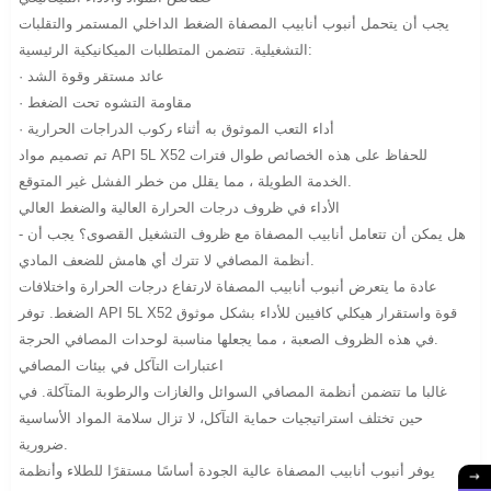
يجب أن يتحمل أنبوب أنابيب المصفاة الضغط الداخلي المستمر والتقلبات
التشغيلية. تتضمن المتطلبات الميكانيكية الرئيسية:
· عائد مستقر وقوة الشد
· مقاومة التشوه تحت الضغط
· أداء التعب الموثوق به أثناء ركوب الدراجات الحرارية
تم تصميم مواد API 5L X52 للحفاظ على هذه الخصائص طوال فترات
الخدمة الطويلة ، مما يقلل من خطر الفشل غير المتوقع.
الأداء في ظروف درجات الحرارة العالية والضغط العالي
هل يمكن أن تتعامل أنابيب المصفاة مع ظروف التشغيل القصوى؟ يجب أن -
أنظمة المصافي لا تترك أي هامش للضعف المادي.
عادة ما يتعرض أنبوب أنابيب المصفاة لارتفاع درجات الحرارة واختلافات
الضغط. توفر API 5L X52 قوة واستقرار هيكلي كافيين للأداء بشكل موثوق
في هذه الظروف الصعبة ، مما يجعلها مناسبة لوحدات المصافي الحرجة.
اعتبارات التآكل في بيئات المصافي
غالبا ما تتضمن أنظمة المصافي السوائل والغازات والرطوبة المتآكلة. في
حين تختلف استراتيجيات حماية التآكل، لا تزال سلامة المواد الأساسية
ضرورية.
يوفر أنبوب أنابيب المصفاة عالية الجودة أساسًا مستقرًا للطلاء وأنظمة