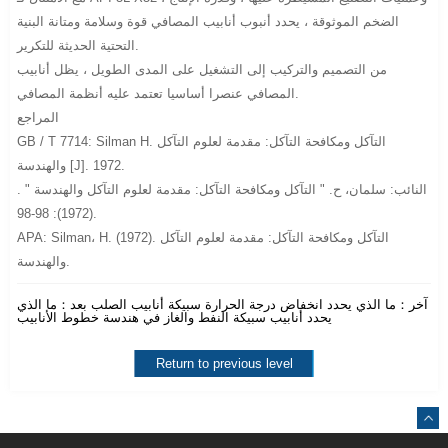
الضخم الموثوقة ، يحدد أنبوب أنابيب المصافي قوة وسلامة ومتانة البنية
التحتية الحديثة للتكرير.
من التصميم والتركيب إلى التشغيل على المدى الطويل ، يظل أنابيب
المصافي عنصرا أساسيا تعتمد عليه أنظمة المصافي.
المراجع
GB / T 7714: Silman H. التآكل ومكافحة التآكل: مقدمة لعلوم التآكل
والهندسة [J]. 1972.
النائب: سلمان، ح. " التآكل ومكافحة التآكل: مقدمة لعلوم التآكل والهندسة " .
(1972): 98-98.
APA: Silman، H. (1972). التآكل ومكافحة التآكل: مقدمة لعلوم التآكل
والهندسة.
آخر：
ما الذي يحدد انخفاض درجة الحرارة سبيكة أنابيب الصلب
بعد：
ما الذي
يحدد أنابيب سبيكة النفط والغاز في هندسة خطوط الأنابيب
Return to previous level