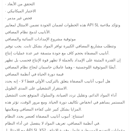
· التحقق من الأبعاد
· الاختبار الميكانيكي
· فحص غير مدمر
هذه الخطوات لضمان الجودة تضمن الامتثال لمعايير API 5L وتؤكد ملاءمة
الأنابيب لدمج نظام المصافي.
موثوقية مشروع الإمدادات السائبة والمصافي
وتتطلب مشاريع المصافي الكبيرة توافر المواد بشكل ثابت. يجب توفير
أنابيب المصفاة بحجم كاف مع جودة متسقة عبر عدة عمليات إنتاج.
إن القدرة المثبتة على الإمداد بالجملة لا تظهر قوة الإنتاج فحسب بل تظهر
أيضًا الموثوقية اللوجستية - وهما عاملان حاسمان لنجاح نظام المصافي.
قيمة دورة الحياة في أنظمة المصافي
هل أنبوب أنابيب المصفاة يتعلق بالتركيب الأولي فقط؟ لا - إنه يحدد
الاستقرار التشغيلي على المدى الطويل.
أداء المواد الدائم، وتقليل تردد الصيانة، والسلوك المتوقع تحت التشغيل
المستمر يساهم في انخفاض تكاليف دورة الحياة. ومع مرور الوقت، تؤثر هذه
المزايا بشكل كبير على كفاءة المصافي وسلامتها.
استنتاج: أنبوب أنابيب المصفاة كعنصر يحدد النظام
في أنظمة المصافي، تعريف المواد لا ينفصل عن أداء النظام.
مع الامتثال لـ API 5L X52 ، وعمليات التصنيع المسيطرة عليها ، وقدرة الإنتاج