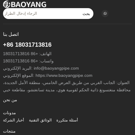
بحث
اتصل بنا
+86 18031713816
الهاتف:
+86 18031713816
واتساب:
+86 18031713816
info@baoyangpipe.com
البريد الإلكتروني:
الموقع الإلكتروني: https://www.baoyangpipe.com
العنوان: الجانب الغربي من طريق العرض الخامس، منطقة الأمل الجديدة،
محافظة منغتسونغ ذاتية الحكم لقومية هوي، مدينة تسانغتشو، مقاطعة خبي
من نحن
مدونات
أسئلة متكررة
الوثائق التقنية
أخبار الشركة
منتجات