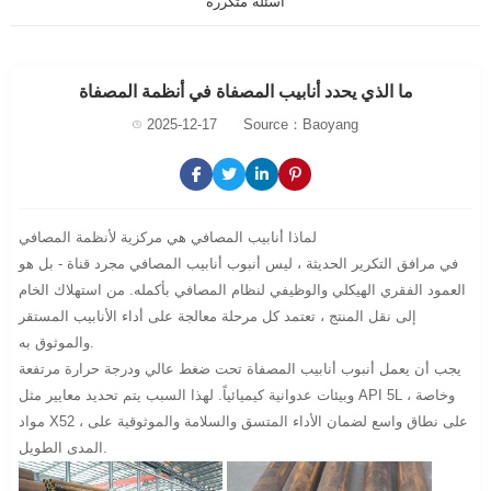
أسئلة متكررة
ما الذي يحدد أنابيب المصفاة في أنظمة المصفاة
2025-12-17
Source：Baoyang
لماذا أنابيب المصافي هي مركزية لأنظمة المصافي
في مرافق التكرير الحديثة ، ليس أنبوب أنابيب المصافي مجرد قناة - بل هو
العمود الفقري الهيكلي والوظيفي لنظام المصافي بأكمله. من استهلاك الخام
إلى نقل المنتج ، تعتمد كل مرحلة معالجة على أداء الأنابيب المستقر
والموثوق به.
يجب أن يعمل أنبوب أنابيب المصفاة تحت ضغط عالي ودرجة حرارة مرتفعة
وبيئات عدوانية كيميائياً. لهذا السبب يتم تحديد معايير مثل API 5L ، وخاصة
مواد X52 ، على نطاق واسع لضمان الأداء المتسق والسلامة والموثوقية على
المدى الطويل.