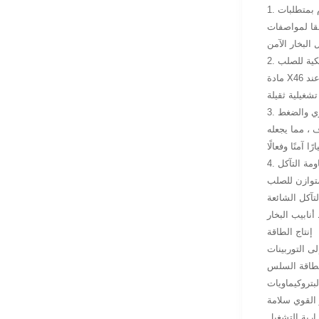
الموثوق به. توفر درجة X46 على وجه الخصوص القوة اللازمة
مادة X46 تضمن العائد الصلب وقوة الشد. هذا يسمح لأنابيب خطوط الأنابيب البخارية بمقاومة الإجهاد الميكانيكي ، مما يمنع الانهيار أو التمزق عند
اري والضغط
 ، مما يجعله
قاومة التآكل
ط البخار بالمتانة
نابيب البخار
إنتاج الطاقة
يوفر القوة والموثوقية
لبتروكيماويات
 القوي سلامة