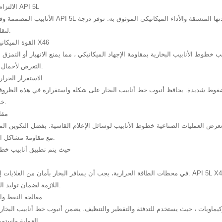
1. الالتزام بمتطلبات API 5L
الأنابيب المصممة وفقا لمواصفات API 5L معروفة بجودتها المتسقة والأداء الميكانيكي 
لنقل البخار الآمن.
2. القوة الميكانيكية للصلب X46
التعرض لأحمال تشغيلية ثقيلة.
3. الاستقرار الحر
 ضغوط شديدة. يحافظ أنبوب خط أنابيب البخار على شكله واستقراره في هذه الظروف
خيارًا آمنًا وفعالًا.
4. م
ض العمليات الصناعية خطوط الأنابيب لوسائل الإعلام القاسية. بفضل التكوين المتوازن للصلب X46 ، تحتفظ أنابيب خطو
مع مقاومة مشاكل التآكل الشائعة.
حيث يتم تطبيق أنابيب خط أ
في محطات الطاقة الحرارية، يجب أن يسافر البخار بأمان من الغلايات إلى التوربينات. API 5L X46 أنبوب خط أنابيب البخار 
اللازمة لضمان توليد الطاقة السلس.
معالجة النفط وا
تروكيماويات ، حيث يستخدم للتدفئة والتقطير والتنظيف. يضمن أنبوب خط أنابيب البخار
العملية واستمرارية التشغيل.