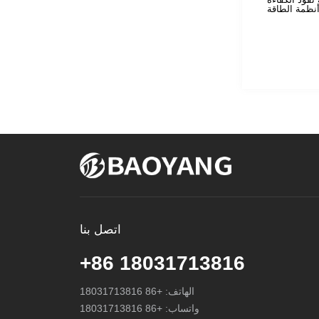
أنظمة الطاقة
اتصل بنا
+86 18031713816
الهاتف:
+86 18031713816
واتساب:
+86 18031713816