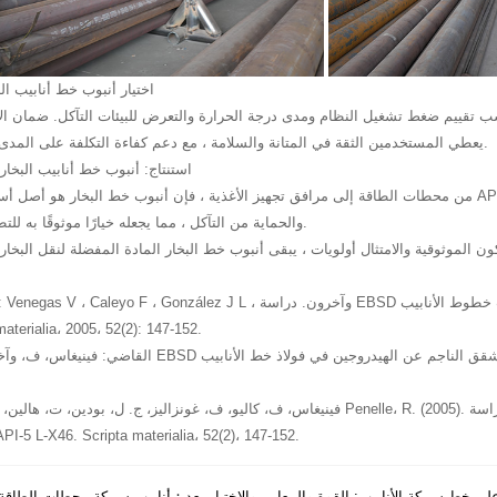
اختيار أنبوب خط أنابيب ال
 تقييم ضغط تشغيل النظام ومدى درجة الحرارة والتعرض للبيئات التآكل. ضمان الامتثال ل
X46 يعطي المستخدمين الثقة في المتانة والسلامة ، مع دعم كفاءة التكلفة على المدى الطويل.
استنتاج: أنبوب خط أنابيب البخار
من محطات الطاقة إلى مرافق تجهيز الأغذية ، فإن أنبوب خط البخار هو أصل أساسي. تصنيف API 5L X46 يجمع بين القوة العالية
والحماية من التآكل ، مما يجعله خيارًا موثوقًا به للتطبيقات الثقيلة.
GB / T 7714: Venegas V ، Caleyo F ، González J L ، وآخرون. دراسة EBSD للتصدع الناجم عن الهيدروجين ف
materialia، 2005، 52(2): 147-152.
القاضي: فينيغاس، ف، وآخرون " دراسة EBSD للتشقق الناجم عن الهيدروجين في فولاذ خط الأناب
خط الأنابيب PI-5 L-X46. Scripta materialia، 52(2)، 147-152
ى خط سبيكة الأنابيب: القوة والمعايير والاختيار
بعد：
أنابيب سبيكة محطات الطاقة 