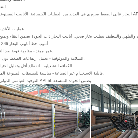
التص
البخار عالي الضغط ضروري في العديد من العمليات الكيميائية. الأنابيب المصنوعة وفقا لمعايير API 5L X46 تتحمل الظروف العدوا
عمليات الأغذي
فوائد API 5L X46 أنبوب خط أنابيب البخار
· عمر ممتد - مقاومة قوية ضد التآكل والإجهاد.
· السلامة والموثوقية - تحمل ارتفاعات الضغط دون خطر التمزق.
· الكفاءة التشغيلية - انقطاع أقل وتقليل احتياجات الصيانة.
· قابلية الاستخدام عبر الصناعة - مناسبة للتطبيقات المتنوعة المتعلقة بالبخار.
· التوحيد القياسي الدولي - الامتثال لـ API 5L يضمن الجودة المتسقة.