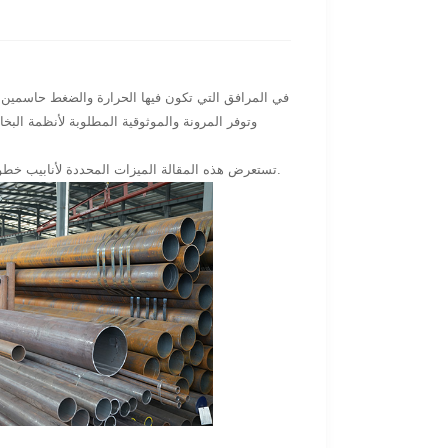
في المرافق التي تكون فيها الحرارة والضغط حاسمين للإ
تستعرض هذه المقالة الميزات المحددة لأنابيب خطوط البخار وتسلط الضوء على كيفية خدمتها لصناعات متعددة ، من توليد الطاقة إلى معالجة الأغذية.