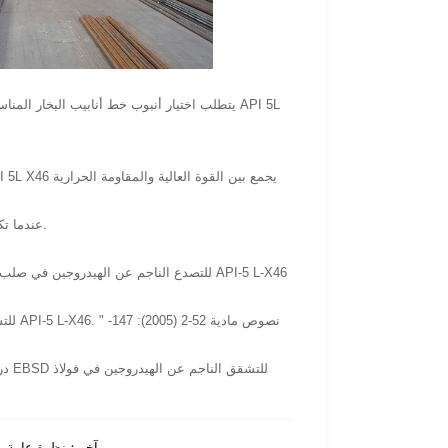
يتطلب اختيار أنبوب خط أنابيب البخار المناسب
عندما تكون الموثوقية والامتثال أولويات ، يبقى أنبوب خط البخار المادة المفضلة لنقل البخار بأمان وكفاءة.
آخر：
نظرة عامة عل