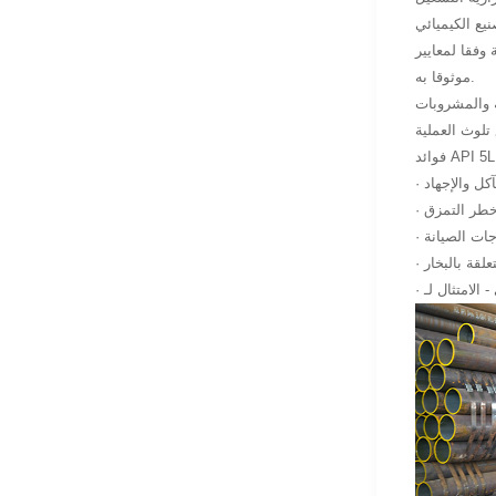
نيع الكيميائي
نية ، مما يجعلها حلا
موثوقا به.
ة والمشروبات