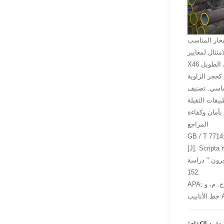
بخار المناسب
معايير API 5L
 كحجر الزاوية
 والمقاومة الحرارية
المراجع
ي صلب خطوط الأنابيب API-5 L-X46
[J]. Scripta 
يب API-5 L-X46. " نصوص مادية 52-2 (2005): 147-
152.
APA: فينيغاس، ف، كاليو، ف، غونزاليز، ج. ل، بودين، ت، هالين، ج. م، و Penelle، R. (2005). دراسة EBSD للتشقق الناجم عن الهيدروجين في فولاذ
A.
تقود الكفاءة