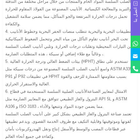
الصلب السلسة المواد الخام والمنتجات من خلال مراحل مختلفة من التدفئة
والتبريد والمعالجة الكيميائية. الأنابيب المصنوعة من الفولاذ المقاوم للحرارة
اتصل بنا
تحمل درجات الحرارة المرتفعة والجو المتآكل، مما يضمن سلامة التشغيل
والكفاءة.
4. التطبيقات البحرية والبحرية تتطلب منصات الحفر البحرية وخطوط الأنابيب
تحت البحر أنابيب تقاوم التآكل من مياه البحر وتتحمل الضغوط الميكانيكية
من التيارات المحيطية وتقلبات درجات الحرارة. وتلبي أنابيب الصلب السلسة
، وغالباً مع طلاء إضافي أو سبيكة ، هذه المتطلبات الصارمة.
5. بيئات الضغط العالي ودرجة الحرارة العالية (HPHT) تستخدم على نطاق
واسع أنابيب الصلب السلسة المصنوعة من درجات سبيكة مثل ASTM A335
P91 أو P92 في تطبيقات HPHT بسبب مقاومتها الممتازة للزحف والقوة
العالية والاستقرار الحراري.
6. الامتثال لمعايير الصناعةالأنابيب الصلبية السلسة المستخدمة في قطاع
البترول والغاز الطبيعي تتوافق مع المعايير الصارمة مثل API 5L و ASTM
A106 و ISO 3183 ، مما يضمن جودة المواد وتتبعها والأداء.
تعتمد صناعة البترول والغاز الطبيعي بشكل كبير على أنابيب الصلب السلسة
لقوتها وموثوقيتها وقابلية التكيف مع ظروف الخدمة القصوى. ويدعم تطبيقها
عبر قطاعات المصب والوسط والأسفل إنتاج ونقل الهيدروكربونات بأمان
وكفاءة في جميع أنحاء العالم.