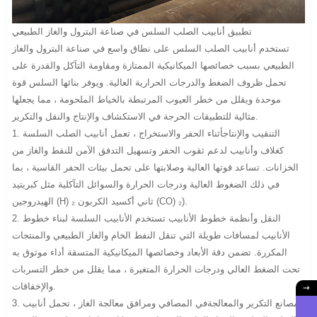
تطبيق أنابيب الصلب السلس في صناعة البترول والغاز الطبيعي
تستخدم أنابيب الصلب السلس على نطاق واسع في صناعة البترول والغاز
الطبيعي بسبب خصائصها الميكانيكية الممتازة ومقاومة التآكل والقدرة على
تحمل ظروف الضغط والدرجات الحرارية العالية. ويوفر بنائها السلس قوة
موحدة ويقلل من خطر العيوب المرتبطة بالخياط الملحومة ، مما يجعلها
مثالية للتطبيقات الحرجة في الاستكشاف والإنتاج والنقل والتكرير.
1. التنقيب والإنتاجأثناء الحفر والاستخراج ، تعمل أنابيب الصلب السلسة
كغلاف وأنابيب لدعم ثقوب الحفر وتسهيل التدفق الآمن للنفط والغاز من
الخزانات. تساعد قوتها العالية وصلابتها على تحمل بيئات الحفر القاسية ، بما
في ذلك الضغوط العالية ودرجات الحرارة والسوائل التآكلية مثل كبريتيد
الهيدروجين (H) ₂ ثاني أكسيد الكربون (CO) ₂).
2. النقل وأنظمة خطوط الأنابيب تستخدم الأنابيب السلسة لبناء خطوط
الأنابيب لمسافات طويلة التي تنقل النفط الخام والغاز الطبيعي والمنتجات
المكررة. تضمن دقة الأبعاد وخصائصها الميكانيكية المتسقة أداء موثوق به
تحت الضغط العالي ودرجات الحرارة المتغيرة ، مما يقلل من خطر التسربات
والإخفاقات.
3. مصانع التكرير والمعالجةفي المصافي ومرافق معالجة الغاز ، تحمل أنابيب