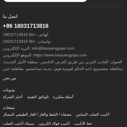
اتصل بنا
+86 18031713816
الهاتف:
+86 18031713816
واتساب:
+86 18031713816
info@baoyangpipe.com
البريد الإلكتروني:
الموقع الإلكتروني: https://www.baoyangpipe.com
العنوان: الجانب الغربي من طريق العرض الخامس، منطقة الأمل الجديدة،
محافظة منغتسونغ ذاتية الحكم لقومية هوي، مدينة تسانغتشو، مقاطعة خبي
من نحن
مدونات
أسئلة متكررة
الوثائق التقنية
أخبار الشركة
منتجات
أنابيب الصلب السلس
مصفاة / النفط والغاز / الغاز الطبيعي المسال
خط الأنابيب
أنابيب فولاذ الكربون
سبيكة أنابيب الصلب