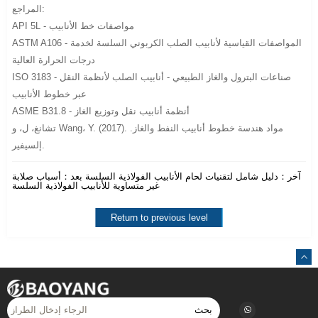
المراجع:
API 5L - مواصفات خط الأنابيب
ASTM A106 - المواصفات القياسية لأنابيب الصلب الكربوني السلسة لخدمة
درجات الحرارة العالية
ISO 3183 - صناعات البترول والغاز الطبيعي - أنابيب الصلب لأنظمة النقل
عبر خطوط الأنابيب
ASME B31.8 - أنظمة أنابيب نقل وتوزيع الغاز
تشانغ، ل، و Wang، Y. (2017). مواد هندسة خطوط أنابيب النفط والغاز.
إلسيفير.
آخر：
دليل شامل لتقنيات لحام الأنابيب الفولاذية السلسة
بعد：
أسباب صلابة
غير متساوية للأنابيب الفولاذية السلسة
Return to previous level
بحث