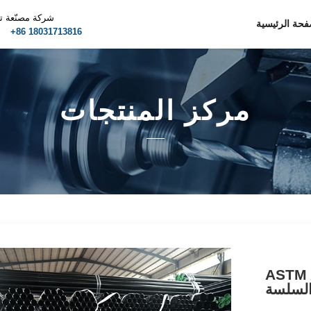
شركة مصنّعة ت
فحة الرئيسية
m
+86 18031713816
مركز المنتجات
 الأنابيب
لسلسة