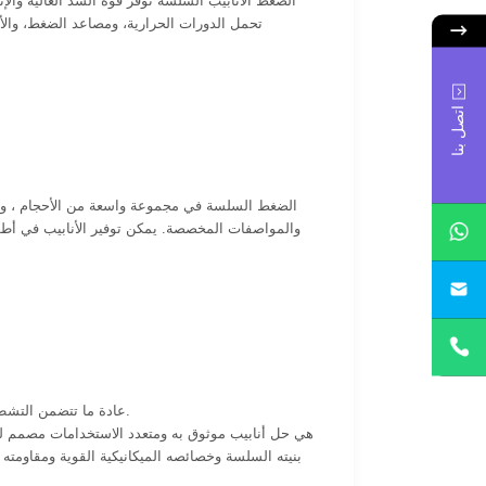
تحمل الدورات الحرارية، ومصاعد الضغط، والأ
اتصل بنا
عادة ما تتضمن التشطيبات السطحية طلاءًا أسودًا أو مخللًا أو مزيتًا ، أو طلاءًا واقيًا آخرًا لمنع التآكل أثناء النقل والتخزين.
بنيته السلسة وخصائصه الميكانيكية القوية ومقاومته 