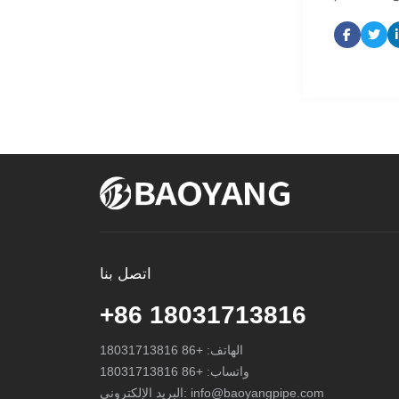
اتصل بنا
+86 18031713816
الهاتف:
+86 18031713816
واتساب:
+86 18031713816
info@baoyangpipe.com
البريد الإلكتروني: