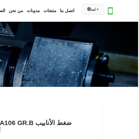
🌐
لغة
▼
اتصل بنا
منتجات
مدونات
من نحن
الص
ASTM A106 GR.B ضغط
ا