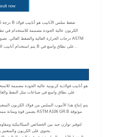
sult now
 A106
الكربون عالية الجودة مصممة للاستخدام في تط
درجات الحرارة العالية والضغط العالي. تصنع وفقا
A106 ، يتم استخدام أنابيب الصف B على نطاق واسع في...
يتم إنتاج هذا الأنبوب السلس من فولاذ الكربون المنغ
يضمن قوة ومتانة ممتازة. 
يحتوي على الكربون والمنغنيز والفوسفور والكبريت والسيليكون وكميات ضئيلة من النحاس ، مما يعزز أدائه تحت الإجهاد الحراري.