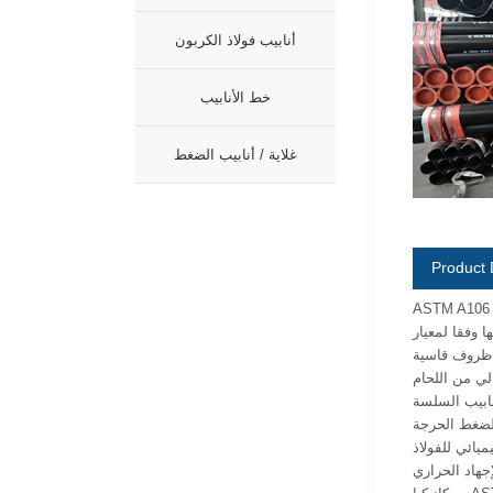
أنابيب فولاذ الكربون
خط الأنابيب
غلاية / أنابيب الضغط
Product 
 تطبيقات خدمة درجات الحرارة العالية
اسع في صناعات مثل النفط والغاز وتوليد الطاقة
لي من اللحام
ASTM A1 موثوقة
ميكانيكية ومقاومة التآكل والتسامح الحراري. عادة ما