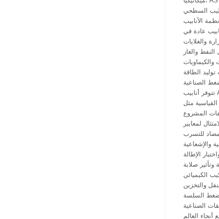
ميكانيكيا، ASTM A106 GR.B الضغط الأنابيب السلسة توفر قوة الشد العالية والإنتاج، وإطالة جيدة، ومقاومة التأثير. هذه الخصائص تمكن الأنابيب من
تشطيب السطحي
رة والغلايات
النفط والغاز
 والكيماويات
وليد الطاقة
غط الصناعية
تتوفر أنابيب ASTM A106 GR.B الضغط السلسة في مجموعة واسعة من الأحجام ، وعادة ما تتراوح من 1/8 بوصة إلى 24 بوصة في القطر الخارجي ،
أنابيب في أطوال عشوائية واحدة أو
لمضاد للتسرب
ة والإشعاعية
ختبار الإطالة
ة وتأثير صلابة
كيب الكيميائي
 الاستخدامات مصمم لظروف الضغط والدرجة الحرارية الصعبة.
قات الصناعية