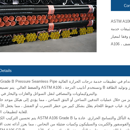
Con
ASTM درجة B ضغط سلس الأنابيب هو أنابيب فولاذ
بيقات خدمة
 لمعيار ASTM
Details
ASTM A106 Grade B Pressure Seamless Pipe هو أنابيب فولاذية كربونية عالية الجودة مصممة للاستخدام في
والضغط العالي. يتم تصنيعها وفقا لمعيار ASTM A106 ، وتستخدم أنابيب الدرجة B على نطاق و
والبتروكيماويات والمصافي لنقل السوائل والغازات والبخار في ظروف قاسية.
نيز من خلال عمليات التدفين الساخن أو البثق الساخن ، مما يؤدي إلى هيكل موحد خا
غياب خيوط اللحام يقلل بشكل كبير من خطر التسرب أو الفشل ، مما يجعل الأنابيب السلسة 06 GR.B
للغاية لتطبيقات الضغط الحرجة.
يتم تحسين التركيب الكيميائي للفولاذ ASTM A106 Grade B لتوفير توازن جيد بين الخصائص ال