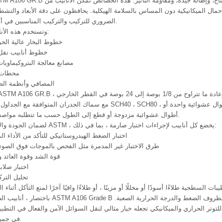
حمال الميكانيكية دون المساس بالسلامة الهيكلية. يحافظون على دقة الأبعاد وال
الضروري للتركيب والتركيب المناسبين في أنظمة الأنابيب.
وتستخدم هذه الأنابيب عادة في:
خطوط البخار عالية الحرا
خطوط أنابيب نقل 
مصانع معالجة البتروكيماويات
محطات ت
المصافي وأنظمة الض
مع سماك الجدران المتوافقة مع الجداول القياسية مثل SCH40 ، SCH80 ، والمواصفات المخصصة. يمكن توفير ال
أطوال عشوائية مزدوجة أو قطع إلى الطول حسب ما تتطلبه مواصفات المشروع.
لضمان الجودة والامتثال لمعايير ASTM ، يخضع كل أنابيب لإجراءات اختبار صارمة ، بما في ذلك:
اختبار الضغط الهيدروستاتيكي للتأكد من الأداء ا
طرق الاختبار غير المدمرة مثل الفحص بالموجات فوق الصوتي
قوة الشد وقوة العائد وا
اختبار صلاب
تحليل التر
باختصار ، أنابيب الضغط السلسة ASTM A106 Grade B هي حل أنابيب موثوق به ومتعدد
للتوتر الحراري والميكانيكي تجعله خيار مثالي لنقل السوائل الآمن والفعال في التطبي
في جميع أنحاء العالم.